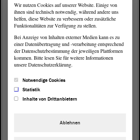
Wir nutzen Cookies auf unserer Website. Einige von
Möglichen sehr schnell eine Übergangslösung für
ihnen sind technisch notwendig, während andere uns
eine Standortfeuerwehr genehmigen.
helfen, diese Website zu verbessern oder zusätzliche
Funktionalitäten zur Verfügung zu stellen.
Bei Anzeige von Inhalten externer Medien kann es zu
Präsident Dr. Gunnar Schellenberger:
einer Datenübertragung und -verarbeitung entsprechend
der Datenschutzbestimmung der jeweiligen Plattformen
Es gibt eine Nachfrage. Bitte.
kommen. Bitte lesen Sie für weitere Informationen
unsere Datenschutzerklärung.
Rüdiger Erben (SPD):
Notwendige Cookies
Ich habe eine Nachfrage. Wenn man das Ganze
Statistik
historisch betrachtet, ist es letztendlich eine
Inhalte von Drittanbietern
Zusammensetzung vieler einzelner Unternehmen,
die sich dort angesiedelt und auch erweitert haben.
Letztlich ist aber nicht geprüft worden, wie die
Ablehnen
Gefährdungssituation insgesamt ist; wir haben dort
eine Summe der Gefährdungspotenziale.