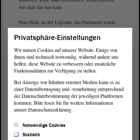
wie man das tun kann.
Frau Heiß, zu der Legende, das Parlament würde
außen vor bleiben: Sie sind Mitglied des
Privatsphäre-Einstellungen
Legislativorgans. Sie werden an dem
Errichtungsgesetz beteiligt sein, vielleicht nicht in
Wir nutzen Cookies auf unserer Website. Einige von
der Form, wie Sie persönlich sich das wünschen,
ihnen sind technisch notwendig, während andere uns
aber Sie haben hier im Hohen Haus die Chance,
helfen, diese Website zu verbessern oder zusätzliche
dem zuzustimmen.
Funktionalitäten zur Verfügung zu stellen.
Bei Anzeige von Inhalten externer Medien kann es zu
(Cornelia Lüddemann, GRÜNE, lacht)
einer Datenübertragung und -verarbeitung entsprechend
der Datenschutzbestimmung der jeweiligen Plattformen
Ich würde jetzt noch einmal überlegen, wie das mit
kommen. Bitte lesen Sie für weitere Informationen
dem Haushaltsgesetz war.
unsere Datenschutzerklärung.
(Zustimmung von Thomas Krüger, CDU)
Notwendige Cookies
Ich kann mich nicht erinnern, dass Die Linke
Statistik