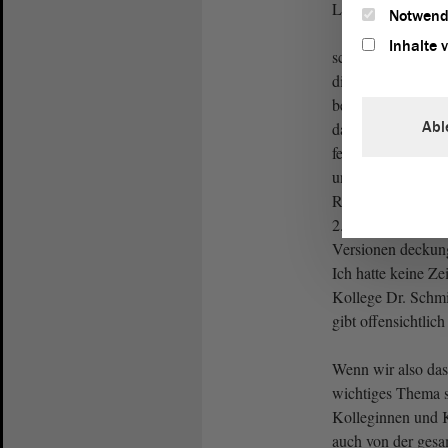
Linke)
Notwend
Inhalte 
schon gar nicht, 
diese
Debatte
vor 
beantragt haben. W
Abl
dazu, dass wir ge
festgestellt haben
unterschiedlichen
Referentenentwurf
2. Juni, eine stam
Versionen deckung
Ich hatte keine Ze
Kollege Dr. Schmidt
gibt offensichtlic
Wenn wir also das
wichtiges Thema s
Kolleginnen und 
auch von der ges