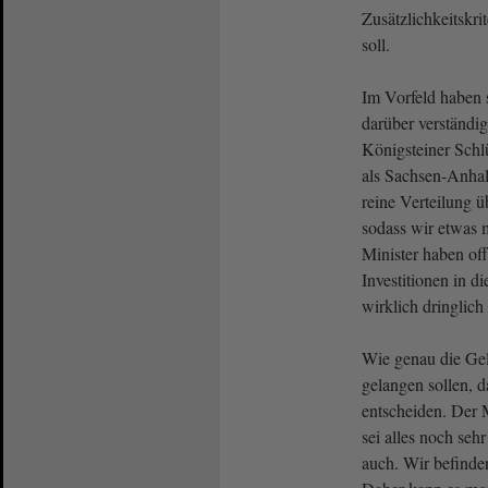
Zusätzlichkeitsk
soll.
Im Vorfeld haben s
darüber verständi
Königsteiner Schlü
als Sachsen-Anhalt
reine Verteilung ü
sodass wir etwas
Minister haben off
Investitionen in
wirklich dringlich 
Wie genau die Ge
gelangen sollen, d
entscheiden. Der M
sei alles noch seh
auch. Wir befinde