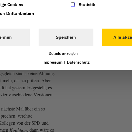
ige Cookies
Statistik
von Drittanbietern
wenn man bedenkt, dass wir
nicht einmal 48 Stunden
ozu führt das? - Das führt
ehnen
Speichern
Alle akze
stern am Rande des Plenums
, dass man mit
 Versionen dieses
Details anzeigen
s arbeitet. Eine stammt vom
Impressum
|
Datenschutz
mt vom 4. Juni. Ob diese
sgleich sind - keine Ahnung.
it mehr, das zu prüfen. Aber
 hat gestern festgestellt, es
h vier verschiedene Versionen.
 nächste Mal über ein so
prechen, verehrte
Kollegen von der SPD und
amten
Koalition
, dann wäre es