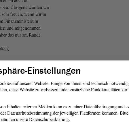
mentan auch nur
eben. Übrigens würden wir
 sehr freuen, wenn wir in
om Finanzministerium
miert und mitgenommen
aber das nur am Rande.
inken)
olleginnen und Kollegen von
sphäre-Einstellungen
hön, dass wir heute über den
mentes sprechen, das Ihrer
orliegt, uns als
Opposition
in
ookies auf unserer Website. Einige von ihnen sind technisch notwendi
lfen, diese Website zu verbessern oder zusätzliche Funktionalitäten zu
ment aber nicht gerade in die
en kommt,
on Inhalten externer Medien kann es zu einer Datenübertragung und -v
SPD: Ist doch gut, dass wir
der Datenschutzbestimmung der jeweiligen Plattformen kommen. Bitte 
 Da erwarten wir mehr
mationen unsere Datenschutzerklärung.
ruf von Stefan Gebhardt, Die