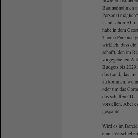
Inwiefern ist nebe
Baumaßnahmen au
Personal möglich?
Land schon Abfrag
habe in dem Geset
Thema Personal g
wirklich, dass di
schafft, den im R
vorgegebenen Ante
Budgets bis 2029 
das Land, das imm
zu kommen, wenn
oder um das Coro
das schaffen? Da
vorstellen. Aber es
gespannt.
Wird es im Bereich
einen Verschiebe