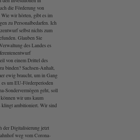
n den Investitionen in
ch die Förderung von
 Wie wir hörten, gibt es im
en zu Personalbedarfen. Ich
zentwurf selbst nichts zum
efunden. Glauben Sie
e Verwaltung des Landes es
eferentenentwurf
il von einem Drittel des
zu binden? Sachsen-Anhalt,
er ewig braucht, um in Gang
 es um EU-Förderperioden
na-Sondervermögen geht, soll
s können wir uns kaum
 klingt ambitioniert. Wir sind
 der Digitalisierung jetzt
bahnhof weg vom Corona-