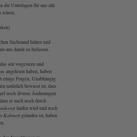
nn die Unterlagen für uns alle
ch wären,
inken)
ichen Sachstand hätten und
 um uns damit zu befassen.
as seit vorgestern und
um
angelesen haben, haben
h einige Fragen. Unabhängig
len natürlich bewusst ist, dass
urf noch diverse Änderungen
 dass er auch noch durch
ndesrat
laufen wird und noch
hs
Kabinett
gelaufen ist, haben
en.