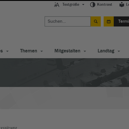
Textgröße
Kontrast
L
Term
es
Themen
Mitgestalten
Landtag
gssitzung