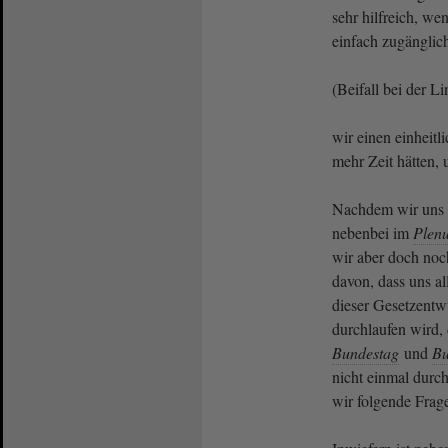
sehr hilfreich, we
einfach zugängli
(Beifall bei der L
wir einen einheitl
mehr Zeit hätten,
Nachdem wir uns d
nebenbei im
Plen
wir aber doch noc
davon, dass uns al
dieser Gesetzentw
durchlaufen wird,
Bundestag
und
Bu
nicht einmal durc
wir folgende Frag