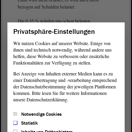
bezogen auf Schulden belastet.
Die 0,35 % würden uns schon belasten.
Privatsphäre-Einstellungen
(Guido Kosmehl, FDP: Aber hallo!)
Wir nutzen Cookies auf unserer Website. Einige von
Da muss man noch einmal differenzieren. Letztlich
ihnen sind technisch notwendig, während andere uns
helfen, diese Website zu verbessern oder zusätzliche
zahlt es der Steuerzahler der Bundesrepublik
Funktionalitäten zur Verfügung zu stellen.
Deutschland; das muss man auch einmal klar sagen.
Insoweit bitte ich, dabei zu differenzieren, damit wir
Bei Anzeige von Inhalten externer Medien kann es zu
mit den unterschiedlichen Möglichkeiten und den
einer Datenübertragung und -verarbeitung entsprechend
anstehenden Umsetzungen nicht
der Datenschutzbestimmung der jeweiligen Plattformen
durcheinanderkommen.
kommen. Bitte lesen Sie für weitere Informationen
unsere Datenschutzerklärung.
Das war jetzt vielleicht ein bisschen viel Technik,
aber letztlich sind das die Dinge, die wir jetzt alle
Notwendige Cookies
vorantreiben müssen. Wir haben, glaube ich,
Statistik
übernächste Woche Finanzministerkonferenz und