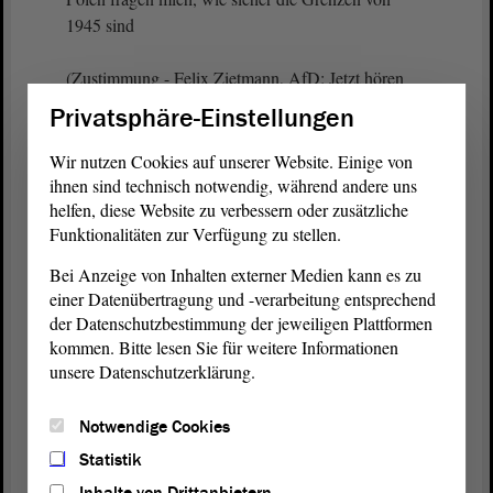
1945 sind
(Zustimmung - Felix Zietmann, AfD: Jetzt hören
Sie aber auf! - Nadine Koppehel, AfD: O, Leute! -
Privatsphäre-Einstellungen
Unruhe bei der AfD)
Wir nutzen Cookies auf unserer Website. Einige von
oder ob möglicherweise eine AfD wieder die
ihnen sind technisch notwendig, während andere uns
helfen, diese Website zu verbessern oder zusätzliche
Grenzen von 1938 möchte. Das möchten vielleicht
Funktionalitäten zur Verfügung zu stellen.
nicht alle. Aber Ihre intellektuellen Vordenker, Ihre
ideologischen Vordenker, haben genau dieses
Bei Anzeige von Inhalten externer Medien kann es zu
Gedankengut,
einer Datenübertragung und -verarbeitung entsprechend
der Datenschutzbestimmung der jeweiligen Plattformen
(Zuruf von der AfD: Das ist kompletter
kommen. Bitte lesen Sie für weitere Informationen
Schwachsinn! - Unruhe)
unsere Datenschutzerklärung.
dieses Thema: zurück zu dem alten guten
Notwendige Cookies
Deutschen. Aber das alte gute Deutsche ist nicht
Statistik
unsere Zukunft, meine Damen und Herren.