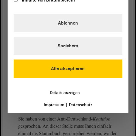
Inhalte von Drittanbietern
(Zustimmung bei der FDP und bei der CDU -
Daniel Rausch, AfD: Leute, Leute! - Unruhe bei
Ablehnen
der AfD)
Wir als Deutschland-
Koalition
Speichern
(Lothar Waehler, AfD: Was soll denn das? - Zuruf
von Frank Otto Lizureck, AfD)
Alle akzeptieren
- Das soll einfach
Ich habe die Diskussion nicht angefangen.
Details anzeigen
(Lachen bei und Zurufe von der AfD)
Impressum
|
Datenschutz
Sie haben von einer Anti-Deutschland-
Koalition
gesprochen. An dieser Stelle muss Ihnen einfach
einmal ins Stammbuch geschrieben werden, wo der