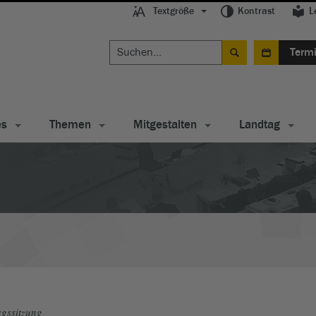
Textgröße
Kontrast
L
Term
es
Themen
Mitgestalten
Landtag
gssitzung