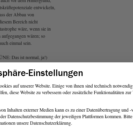
 auch vor dem Hintergrund,
tskräftepotenziale entwickeln,
dass der Abbau von
diesem Bereich nicht
astrophe wäre, wenn sie in
n aufgegangen wären; so
auch einmal sein.
ÜNE: Das ist normal, ja!)
sphäre-Einstellungen
noch über Intel und solche
et. Wir müssen noch einmal
, dass wir im Bereich der
ookies auf unserer Website. Einige von ihnen sind technisch notwendi
lfen, diese Website zu verbessern oder zusätzliche Funktionalitäten zu
e nicht den Heizer auf der E-
swegen brauchen wir einen
Umstieg, der uns auch auf dem
on Inhalten externer Medien kann es zu einer Datenübertragung und -v
ilität mit Arbeitsplätzen in
der Datenschutzbestimmung der jeweiligen Plattformen kommen. Bitte 
rsorgt.
mationen unsere Datenschutzerklärung.