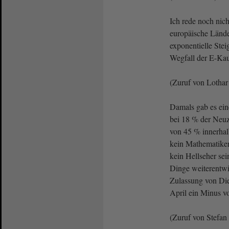
Ich rede noch nic
europäische Lände
exponentielle Ste
Wegfall der E-Ka
(Zuruf von Lothar
Damals gab es ein
bei 18 % der Neuz
von 45 % innerha
kein Mathematike
kein Hellseher sei
Dinge weiterentwi
Zulassung von Die
April ein Minus v
(Zuruf von Stefa