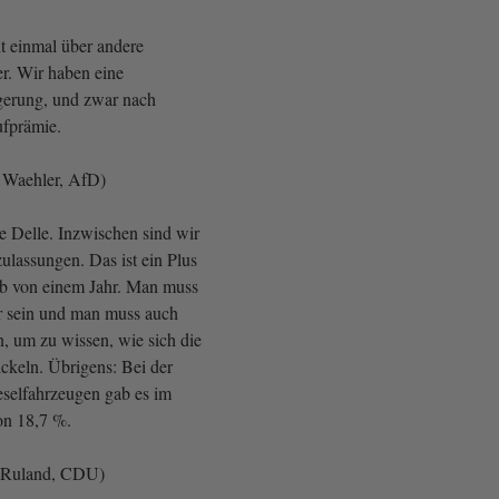
ht einmal über andere
r. Wir haben eine
igerung, und zwar nach
ufprämie.
 Waehler, AfD)
e Delle. Inzwischen sind wir
ulassungen. Das ist ein Plus
lb von einem Jahr. Man muss
r sein und man muss auch
n, um zu wissen, wie sich die
ckeln. Übrigens: Bei der
selfahrzeugen gab es im
on 18,7 %.
n Ruland, CDU)