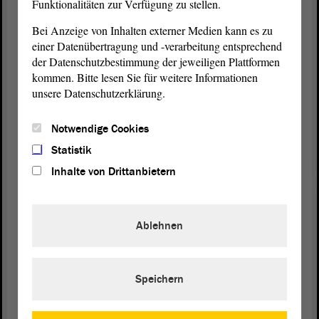
Funktionalitäten zur Verfügung zu stellen.
Schulspeisung hinterlegt sein könnte. All das kann
ein Schülerausweis, eine Schülerausweisplattform
Bei Anzeige von Inhalten externer Medien kann es zu
leisten. Die Möglichkeiten in diesem
einer Datenübertragung und -verarbeitung entsprechend
Zusammenhang sind so vielfältig wie die Schüler
der Datenschutzbestimmung der jeweiligen Plattformen
und Schülerinnen und die Schulen in unserem
kommen. Bitte lesen Sie für weitere Informationen
Land.
unsere Datenschutzerklärung.
Deswegen setzen wir uns für die Einführung eines
Notwendige Cookies
inklusiven, barrierefreien und altersgerechten
Statistik
Schülerausweissystems für alle Kinder und
Inhalte von Drittanbietern
Jugendlichen in Sachsen-Anhalt ein und bitten
daher um Zustimmung zu unserem
Antrag
. - Vielen
Dank.
Ablehnen
Speichern
Zurück zur Landtagssitzung