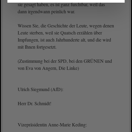
sie gesagt haben, es ist ganz furchtbar, weil das
dann irgendwann peinlich war.
Wissen Sie, die Geschichte der Leute, wegen denen
Leute sterben, weil sie Quatsch erzählen über
Impfungen, ist auch Jahrhunderte alt, und die wird
mit Ihnen fortgesetzt.
(Zustimmung bei der SPD, bei den GRÜNEN und
von Eva von Angern, Die Linke)
Ulrich Siegmund (AfD):
Herr Dr. Schmidt!
Vizepräsidentin Anne-Marie Keding: