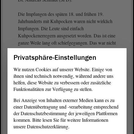
Die Impfungen des späten 18. und frühen 19.
Jahrhunderts mit Kuhpocken waren nicht wirklich
Impfungen. Die Leute sind einfach
Kuhpockenerregern ausgesetzt worden. Das ist eine
ganze Weile lang oft schiefgegangen. Das war nicht
wirklich optimal.
Privatsphäre-Einstellungen
(Olaf Meister, GRÜNE, lacht)
Wir nutzen Cookies auf unserer Website. Einige von
ihnen sind technisch notwendig, während andere uns
helfen, diese Website zu verbessern oder zusätzliche
Ulrich Siegmund (AfD):
Funktionalitäten zur Verfügung zu stellen.
Bei Anzeige von Inhalten externer Medien kann es zu
Das stimmt.
einer Datenübertragung und -verarbeitung entsprechend
der Datenschutzbestimmung der jeweiligen Plattformen
(Christian Hecht, AfD: Das kennen wir ja von
kommen. Bitte lesen Sie für weitere Informationen
Corona! Das hat auch nicht funktioniert!)
unsere Datenschutzerklärung.