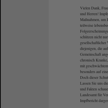
Vielen Dank, Frau
und Herren! Impfe
Maßnahmen, um In
teilweise lebensb
Folgeerscheinung
schützen nicht nur
gesellschaftliche
diejenigen, die au
Gemeinschaft ange
chronisch Kranke
mit geschwächtem
besonders auf ein
Doch dieser Schut
Lassen Sie uns di
und Fakten schaue
Landesamt für Ver
Impfbericht darge