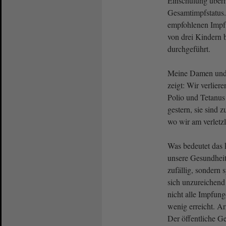
Einschulung überh
Gesamtimpfstatus. 
empfohlenen Impf
von drei Kindern 
durchgeführt.
Meine Damen und 
zeigt: Wir verlier
Polio und Tetanus
gestern, sie sind z
wo wir am verletzl
Was bedeutet das 
unsere Gesundheits
zufällig, sondern 
sich unzureichend 
nicht alle Impfun
wenig erreicht. Ar
Der öffentliche G