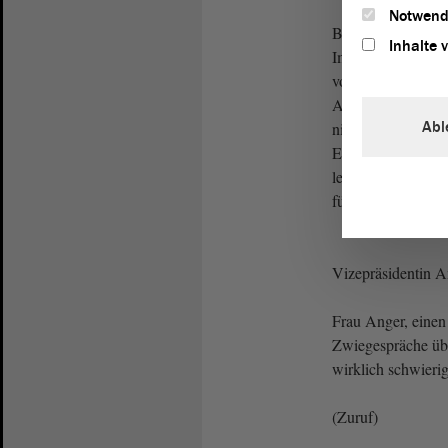
Notwend
Bei Diphtherie und
Inhalte 
Impfquote ebenfall
von ehemals 96 %
Altmarkkreis Salz
Abl
niedrigste Quote i
Erkrankung, die b
lebensbedrohlich
führen kann
Vizepräsidentin 
Frau Anger, einen 
Zwiegespräche üb
wirklich schwieri
(Zuruf)