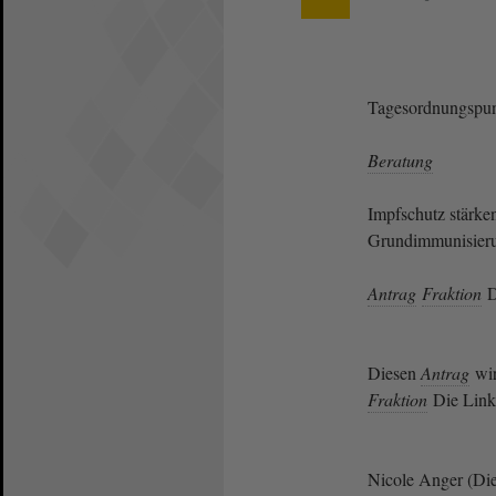
Tagesordnungspun
Beratung
Impfschutz stärke
Grundimmunisieru
Antrag
Fraktion
D
Diesen
Antrag
wir
Fraktion
Die Link
Nicole Anger (Di