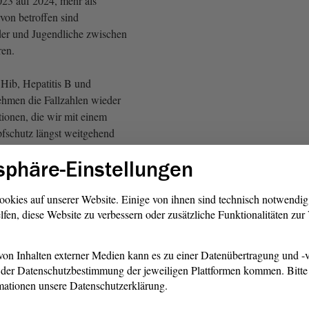
023 auf 2024, mehr als
von betroffen sind
er und Jugendliche zwischen
ren.
Hib, Hepatitis B und
men die Fallzahlen wieder
tionen, die wir mit einem
fschutz längst weitgehend
tten.
sphäre-Einstellungen
schulungszahlen belegen
r 88,4 % der Kinder eine
ookies auf unserer Website. Einige von ihnen sind technisch notwendi
lfen, diese Website zu verbessern oder zusätzliche Funktionalitäten zu
dimmunisierung gegen Polio
reise liegen unter 90 %.
HO eine Impfquote von
on Inhalten externer Medien kann es zu einer Datenübertragung und -v
ls notwendig, um einen
der Datenschutzbestimmung der jeweiligen Plattformen kommen. Bitte 
 der Bevölkerung
mationen unsere Datenschutzerklärung.