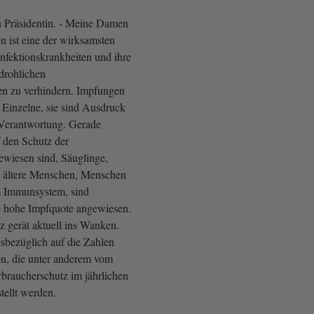
 Präsidentin. - Meine Damen
n ist eine der wirksamsten
fektionskrankheiten und ihre
edrohlichen
en zu verhindern. Impfungen
 Einzelne, sie sind Ausdruck
r Verantwortung. Gerade
f den Schutz der
wiesen sind, Säuglinge,
, ältere Menschen, Menschen
 Immunsystem, sind
e hohe Impfquote angewiesen.
z gerät aktuell ins Wanken.
esbezüglich auf die Zahlen
n, die unter anderem vom
braucherschutz im jährlichen
stellt werden.