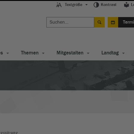
Textgröße
Kontrast
L
Term
es
Themen
Mitgestalten
Landtag
gssitzung