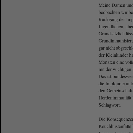
Meine Damen und 
beobachten wir be
Rückgang der Imp
Jugendlichen, aber
Grundsätzlich lässt
Grundimmunisieru
gar nicht abgesch
der Kleinkinder h
Monaten eine vol
mit der wichtigen
Das ist bundesweit
die Impfquote unte
den Gemeinschafts
Herdenimmunität b
Schlagwort.
Die Konsequenzen 
Keuchhustenfälle 