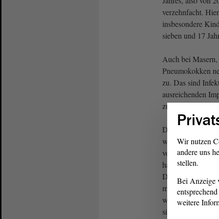
Jahres, also von 2
verzehnfacht. Hier
insbesondere Kind
sieben und 17 Jah
Auch bei Masern, 
Pneumokokken neh
zu. Das sind Infek
ausreichenden Imp
zurückgedrängt ha
Privat
Die aktuellen Ein
weiterhin, dass nu
Wir nutzen C
andere uns he
vollständige Grun
stellen.
haben. Acht Landk
Dabei gilt laut W
Bei Anzeige v
mindestens 95 % a
entsprechend 
wirksamen Schutz
weitere Infor
sicherzustellen.