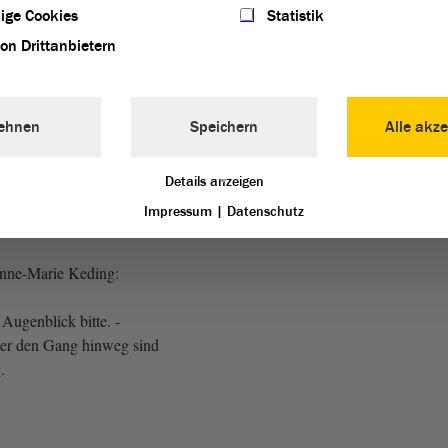
ige Cookies
Statistik
 Tetanus hat sich die
von Drittanbietern
s verschlechtert, und zwar
 auf nur noch 89,9 %. Der
wedel weist mit 84,2 % die
ehnen
Speichern
Alle akze
m Land auf. Bei Hib, einer
ei ungeimpften Kindern zu
en Hirnhautentzündungen
Details anzeigen
Impressum
|
Datenschutz
Anne-Marie Keding:
Augenblick bitte. -
er den Gang hinweg sind
g.