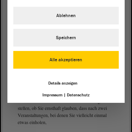
(Zustimmung bei der CDU)
Ablehnen
Also ich lebe in der Region. Ich bin jeden Tag mit
den Menschen dort
Speichern
Cornelia Lüddemann (GRÜNE):
Alle akzeptieren
Ich verstehe, was Sie meinen.
Details anzeigen
Elke Simon-Kuch (CDU):
Impressum
|
Datenschutz
im Kontakt. Ich möchte einfach nur die Frage
stellen, ob Sie ernsthaft glauben, dass nach zwei
Veranstaltungen, bei denen Sie vielleicht einmal
etwas einholen,