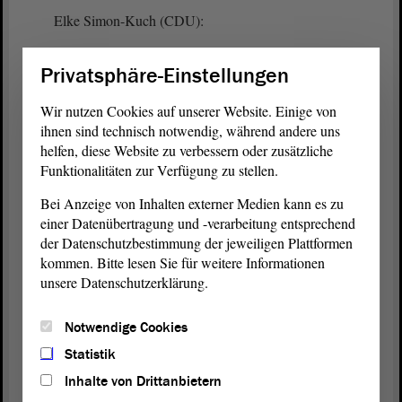
Elke Simon-Kuch (CDU):
Frau Lüddemann, ich finde es gut, dass Sie
Privatsphäre-Einstellungen
zweimal bei einer solchen Veranstaltung waren. Da
ich in der Region lebe
Wir nutzen Cookies auf unserer Website. Einige von
ihnen sind technisch notwendig, während andere uns
helfen, diese Website zu verbessern oder zusätzliche
Funktionalitäten zur Verfügung zu stellen.
Cornelia Lüddemann (GRÜNE):
Bei Anzeige von Inhalten externer Medien kann es zu
Wir haben die gemacht.
einer Datenübertragung und -verarbeitung entsprechend
der Datenschutzbestimmung der jeweiligen Plattformen
kommen. Bitte lesen Sie für weitere Informationen
Elke Simon-Kuch (CDU):
unsere Datenschutzerklärung.
Ja, ich finde es schön, dass Sie das machen,
Notwendige Cookies
wunderbar. - Haben Sie wirklich die Überzeugung,
Statistik
dass Sie nach zwei solchen Terminen wirklich
Inhalte von Drittanbietern
wissen, was die Menschen vor Ort wollen?