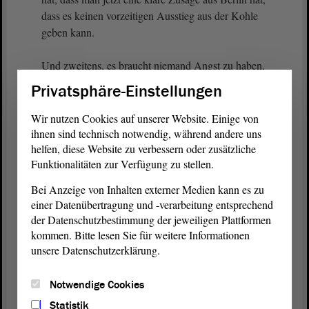
dass es keinen vorzeitigen Ausstieg aus der Kohle
geben kann.
Und zweitens, es braucht niemand Angst zu haben,
dass die finanziellen Mittel nicht zur Verfügung
Privatsphäre-Einstellungen
stehen. Der Bund, das Land und die Unternehmen
haben sich schon vor vielen Jahren genau auf
Wir nutzen Cookies auf unserer Website. Einige von
diesen Weg gemacht. So habe ich es erläutert. -
ihnen sind technisch notwendig, während andere uns
Vielen Dank.
helfen, diese Website zu verbessern oder zusätzliche
Funktionalitäten zur Verfügung zu stellen.
(Zustimmung bei der CDU)
Bei Anzeige von Inhalten externer Medien kann es zu
einer Datenübertragung und -verarbeitung entsprechend
der Datenschutzbestimmung der jeweiligen Plattformen
Vizepräsident Wulf Gallert:
kommen. Bitte lesen Sie für weitere Informationen
unsere Datenschutzerklärung.
Frau Lüddemann hat eine Frage. - Bitte kurz, eine
Minute.
Notwendige Cookies
Statistik