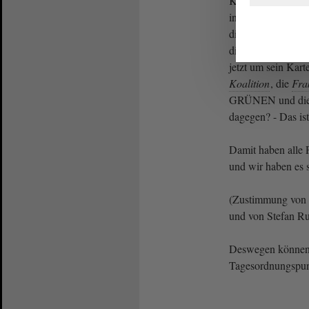
Kommen wir nunme
insgesamt abschlie
die auch auf der S
diesen seine Zusti
jetzt um sein Kart
Koalition
, die
Fra
GRÜNEN und di
dagegen? - Das is
Damit haben alle 
und wir haben es 
(Zustimmung von 
und von Stefan R
Deswegen können
Tagesordnungspun