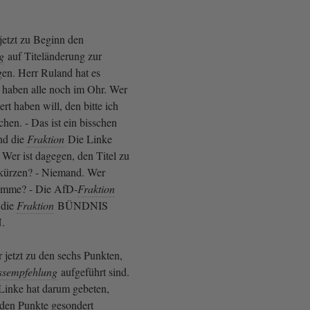
etzt zu Beginn den
g
auf Titeländerung zur
en. Herr Ruland hat es
s haben alle noch im Ohr. Wer
ert haben will, den bitte ich
hen. - Das ist ein bisschen
ind die
Fraktion
Die Linke
. Wer ist dagegen, den Titel zu
rkürzen? - Niemand. Wer
Stimme? - Die AfD-
Fraktion
 die
Fraktion
BÜNDNIS
.
etzt zu den sechs Punkten,
ssempfehlung
aufgeführt sind.
Linke hat darum gebeten,
iden Punkte gesondert