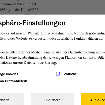
n kommen wir zu Punkt 1
fehlung
in der Drs. 8/5538.
 zustimmt, den bitte ich jetzt
sphäre-Einstellungen
chen. - Das sind die
nen und die
Fraktion
 GRÜNEN. Wer ist
ookies auf unserer Website. Einige von ihnen sind technisch notwendi
aktion
Die Linke und die
lfen, diese Website zu verbessern oder zusätzliche Funktionalitäten zu
on Inhalten externer Medien kann es zu einer Datenübertragung und -v
ehr zum Punkt 2 der
der Datenschutzbestimmung der jeweiligen Plattformen kommen. Bitte 
ung
, dort vermerkt auf Seite 2
mationen unsere Datenschutzerklärung.
 der
Beschlussempfehlung
in
 sind erwartungsgemäß die
ige Cookies
Statistik
nen und außerdem die
von Drittanbietern
S 90/DIE GRÜNEN. Wer
- Die
Fraktion
Die Linke und
AfD.
ehnen
Speichern
Alle akze