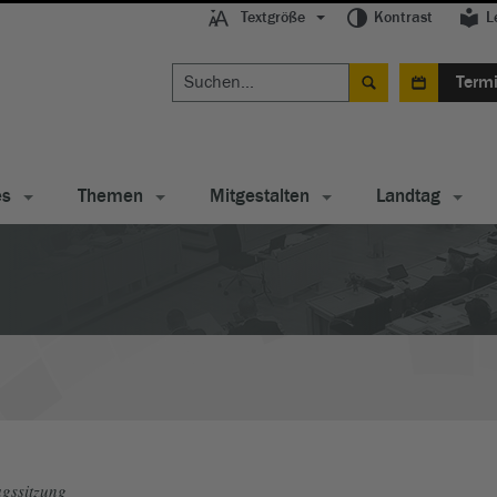
Textgröße
Kontrast
L
Term
es
Themen
Mitgestalten
Landtag
gssitzung