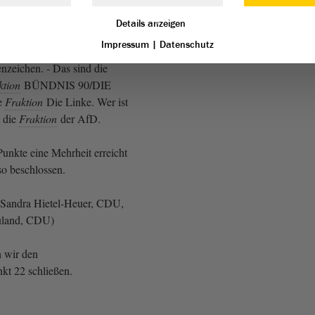
hr zu - das können wir jetzt
ßen - zu den Punkten 3 bis 6,
Details anzeigen
eite 2 aufgeführt sind. Wer
Impressum
|
Datenschutz
mmung erteilt, den bitte ich
enzeichen. - Das sind die
ktion
BÜNDNIS 90/DIE
e
Fraktion
Die Linke. Wer ist
t die
Fraktion
der AfD.
Punkte eine Mehrheit erreicht
so beschlossen.
Sandra Hietel-Heuer, CDU,
uland, CDU)
 wir den
kt 22 schließen.