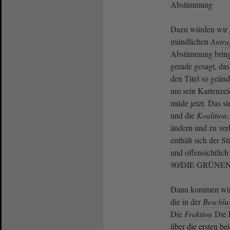
Abstimmung
Dazu würden wir j
mündlichen
Antra
Abstimmung bring
gerade gesagt, da
den Titel so geänd
um sein Kartenzeic
müde jetzt. Das s
und die
Koalition
ändern und zu ve
enthält sich der 
und offensichtlich
90/DIE GRÜNEN
Dann kommen wir j
die in der
Beschlu
Die
Fraktion
Die 
über die ersten be