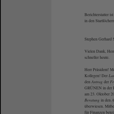
Berichterstatter is
in den Startlöcher
Stephen Gerhard St
Vielen Dank, Herr
schneller heute.
Herr Präsident! M
Kollegen! Der
La
den
Antrag
der
Fr
GRÜNEN in der Dr
am 23. Oktober 20
Beratung
in den
A
überwiesen. Mitb
für Finanzen betei