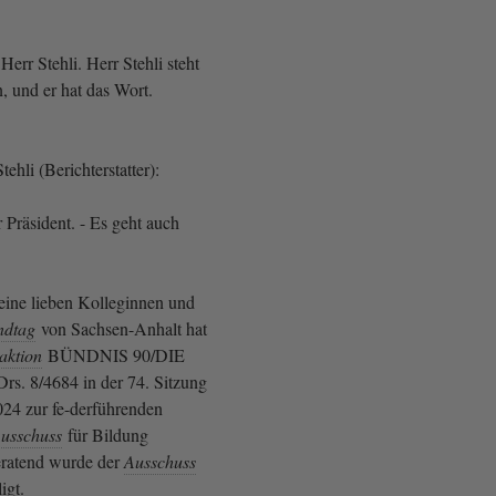
t Herr Stehli. Herr Stehli steht
n, und er hat das Wort.
ehli (Berichterstatter):
 Präsident. - Es geht auch
eine lieben Kolleginnen und
ndtag
von Sachsen-Anhalt hat
aktion
BÜNDNIS 90/DIE
s. 8/4684 in der 74. Sitzung
24 zur fe-derführenden
usschuss
für Bildung
eratend wurde der
Ausschuss
ligt.