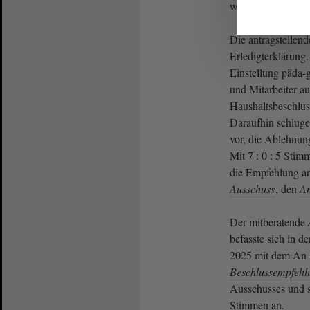
worden sei.
Die antragstellen
Erledigterklärung.
Einstellung päda-
und Mitarbeiter a
Haushaltsbeschlus
Daraufhin schluge
vor, die Ablehnun
Mit 7 : 0 : 5 Stim
die Empfehlung a
Ausschuss
, den
An
Der mitberatende
befasste sich in d
2025 mit dem An-t
Beschlussempfehl
Ausschusses und sc
Stimmen an.