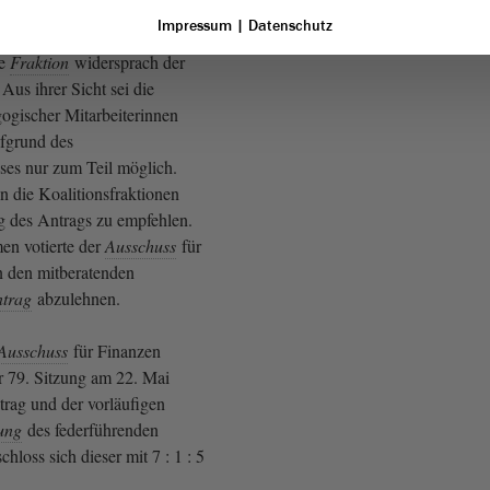
Impressum
|
Datenschutz
de
Fraktion
widersprach der
 Aus ihrer Sicht sei die
gogischer Mitarbeiterinnen
ufgrund des
ses nur zum Teil möglich.
n die Koalitionsfraktionen
g des Antrags zu empfehlen.
men votierte der
Ausschuss
für
n den mitberatenden
trag
abzulehnen.
Ausschuss
für Finanzen
er 79. Sitzung am 22. Mai
rag und der vorläufigen
ung
des federführenden
hloss sich dieser mit 7 : 1 : 5