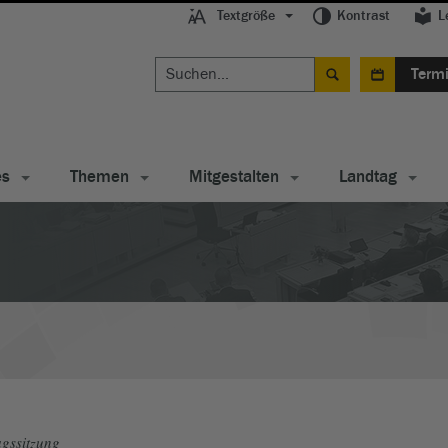
Textgröße
Kontrast
L
Term
es
Themen
Mitgestalten
Landtag
gssitzung