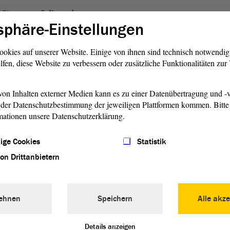
. Sitzung am 5. Dezember
sphäre-Einstellungen
eratungsgegenstand auf
on
der FDP von der
ommen, da innerhalb der
ookies auf unserer Website. Einige von ihnen sind technisch notwendi
en ein weiterer Beratungs-
lfen, diese Website zu verbessern oder zusätzliche Funktionalitäten zu
on Inhalten externer Medien kann es zu einer Datenübertragung und -v
ssung mit dem
Antrag
fand in
der Datenschutzbestimmung der jeweiligen Plattformen kommen. Bitte 
es Ausschusses für Bildung
mationen unsere Datenschutzerklärung.
 statt. Dem
Ausschuss
lag ein
g der Koalitionsfraktionen vor
ige Cookies
Statistik
ng, den
Antrag
abzulehnen.
von Drittanbietern
ragsberatung schlugen die
n vor, diesen für erledigt zu
Einstellung pädagogischen
 trotz Einstellungsstopp mög-
ehnen
Speichern
Alle akze
sregierung
ergänzte, dass
onal bereits eingestellt
Details anzeigen