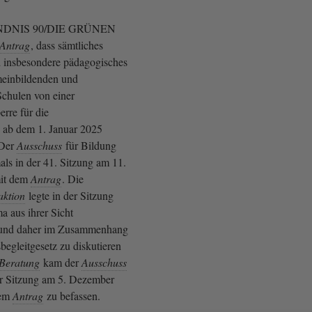
DNIS 90/DIE GRÜNEN
Antrag
, dass sämtliches
 insbesondere pädagogisches
meinbildenden und
chulen von einer
rre für die
 ab dem 1. Januar 2025
 Der
Ausschuss
für Bildung
mals in der 41. Sitzung am 11.
it dem
Antrag
. Die
aktion
legte in der Sitzung
a aus ihrer Sicht
t und daher im Zusammenhang
egleitgesetz zu diskutieren
Beratung
kam der
Ausschuss
der Sitzung am 5. Dezember
dem
Antrag
zu befassen.