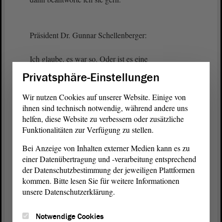
Präsident Dr. Gunnar Schellenberger:
Ich glaube, es war so. Oder ist es eine
Intervention?
Privatsphäre-Einstellungen
Wir nutzen Cookies auf unserer Website. Einige von
Kathrin Tarricone (FDP):
ihnen sind technisch notwendig, während andere uns
helfen, diese Website zu verbessern oder zusätzliche
Funktionalitäten zur Verfügung zu stellen.
Nein, es ist eine Frage.
Bei Anzeige von Inhalten externer Medien kann es zu
einer Datenübertragung und -verarbeitung entsprechend
Präsident Dr. Gunnar Schellenberger:
der Datenschutzbestimmung der jeweiligen Plattformen
kommen. Bitte lesen Sie für weitere Informationen
Dann gutes Gelingen, bitte.
unsere Datenschutzerklärung.
Notwendige Cookies