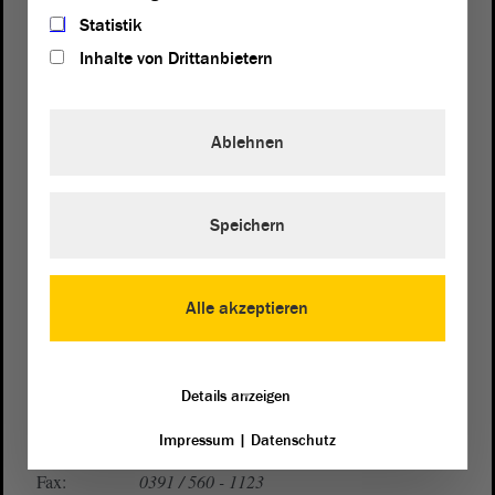
Statistik
Inhalte von Drittanbietern
Ablehnen
Postanschrift
von Sachsen-Anhalt
Landtag
Speichern
Domplatz 6–9
39104 Magdeburg
Alle akzeptieren
Wegbeschreibung
Auf Google Maps
Details anzeigen
Telefon und Fax
Impressum
|
Datenschutz
Zentrale:
0391 / 560 - 0
Fax:
0391 / 560 - 1123