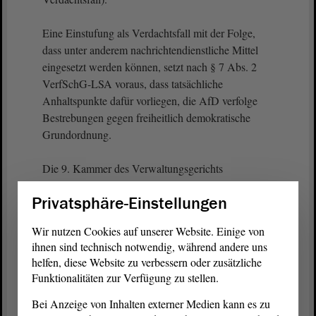
Eine Einstufung als Verdachtsfall mit der Folge,
dass unter anderem nachrichtendienstliche Mittel
eingesetzt werden können, setzt nach § 7 Abs. 2
VerfSchG-LSA voraus, dass tatsächliche
Anhaltspunkte dafür vorliegen, die AfD verfolge
Bestrebungen gegen freiheitlich demokratische
Grundordnung.
Die 9. Kammer des Verwaltungsgerichts
Magdeburg hat den
Antrag
abgelehnt. Zur
Privatsphäre-Einstellungen
Begründung führte sie aus, die Voraussetzungen für
die Einstufung der AfD als Verdachtsfall lägen bei
Wir nutzen Cookies auf unserer Website. Einige von
einer Gesamtschau der in das Verfahren
ihnen sind technisch notwendig, während andere uns
eingeführten Erkenntnisse vor.“
helfen, diese Website zu verbessern oder zusätzliche
Funktionalitäten zur Verfügung zu stellen.
Die Entscheidung des Gerichts hier in Magdeburg
Bei Anzeige von Inhalten externer Medien kann es zu
macht Folgendes deutlich: Der Verfassungsschutz