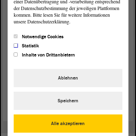
einer Datenübertragung und -verarbeitung entsprechend
in Sachsen-Anhalt hat aufgrund einer bestehenden
der Datenschutzbestimmung der jeweiligen Plattformen
gesetzlichen Befugnis eine fundierte Analyse und
kommen. Bitte lesen Sie für weitere Informationen
Einstufung betrieben. Ein Verwaltungsgericht hat
unsere Datenschutzerklärung.
diese Entscheidung und Einschätzung bestätigt.
Eine Gesetzesänderung, wie von BÜNDNIS
Notwendige Cookies
90/DIE GRÜNEN gewünscht, nicht erforderlich,
da die bestehenden gesetzlichen Regeln in unserer
Statistik
wehrhaften
Demokratie
aktuell ausreichend sind. -
Inhalte von Drittanbietern
Herzlichen Dank.
Ablehnen
Zurück zur Landtagssitzung
Speichern
Alle akzeptieren