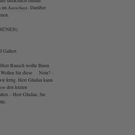
e tatsächlich einmal
n im
Ausschuss
. Darüber
reuen.
 GRÜNEN)
 Gallert:
Herr Rausch wollte Ihnen
n. Wollen Sie diese Nein? -
ir fertig. Herr Gludau kann
ion
den letzten
lten. - Herr Gludau, Sie
itte.