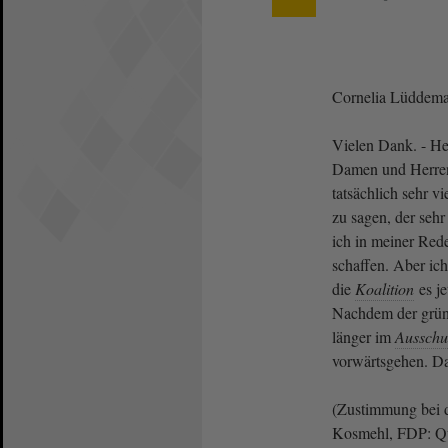
Cornelia Lüdde
Vielen Dank. - Her
Damen und Herren
tatsächlich sehr v
zu sagen, der sehr
ich in meiner Rede
schaffen. Aber ic
die
Koalition
es je
Nachdem der grün
länger im
Ausschu
vorwärtsgehen. Da
(Zustimmung bei
Kosmehl, FDP: Qua