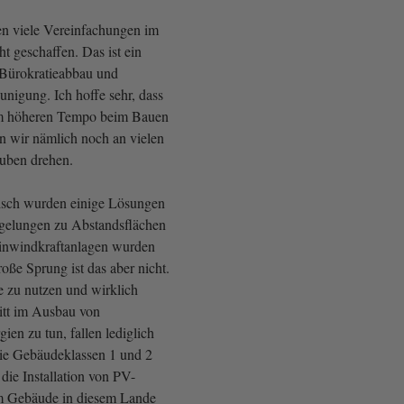
n viele Vereinfachungen im
 geschaffen. Das ist ein
 Bürokratieabbau und
unigung. Ich hoffe sehr, dass
em höheren Tempo beim Bauen
n wir nämlich noch an vielen
auben drehen.
isch wurden einige Lösungen
gelungen zu Abstandsflächen
einwindkraftanlagen wurden
roße Sprung ist das aber nicht.
e zu nutzen und wirklich
itt im Ausbau von
ien zu tun, fallen lediglich
ie Gebäudeklassen 1 und 2
ie Installation von PV-
m Gebäude in diesem Lande