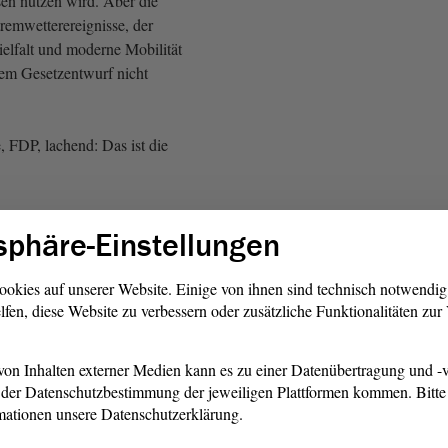
sen nutzen wird. Aber die
emwetterereignisse, der
ielfalt und moderne Mobilität
sem Gesetzentwurf nicht
, FDP, lachend: Das ist die
zentwurf ist nur ein kleiner
sphäre-Einstellungen
mal tritt die
Landesregierung
derung an. Später in dieser
 wir noch einmal über die
ookies auf unserer Website. Einige von ihnen sind technisch notwendi
lfen, diese Website zu verbessern oder zusätzliche Funktionalitäten zu
wandels
on Inhalten externer Medien kann es zu einer Datenübertragung und -v
der Datenschutzbestimmung der jeweiligen Plattformen kommen. Bitte 
wir die Menschen schützen
mationen unsere Datenschutzerklärung.
versicherungen sind aber nur