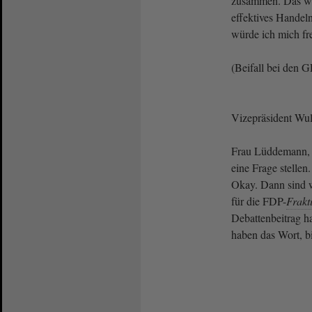
zusammen. Das wär
effektives Handel
würde ich mich f
(Beifall bei den
Vizepräsident Wulf
Frau Lüddemann, 
eine Frage stelle
Okay. Dann sind w
für die FDP-
Frakt
Debattenbeitrag ha
haben das Wort, b