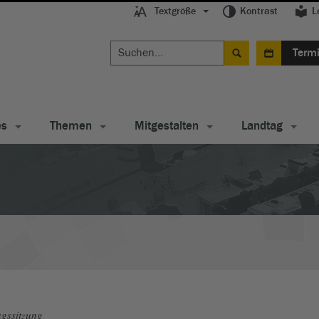
Textgröße
Kontrast
L
Term
es
Themen
Mitgestalten
Landtag
gssitzung