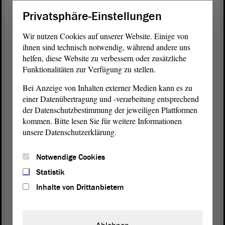
Vielleicht gibt es noch ein paar andere Beispiele;
Privatsphäre-Einstellungen
diese nehmen wir dann ebenfalls in die
Landesbauordnung auf.
Wir nutzen Cookies auf unserer Website. Einige von
ihnen sind technisch notwendig, während andere uns
Wir werden über das Ganze im
Ausschuss
noch
helfen, diese Website zu verbessern oder zusätzliche
einmal intensiv diskutieren. Die Ministerin hat
Funktionalitäten zur Verfügung zu stellen.
schon zugesagt, die Liste der Anzuhörenden
Bei Anzeige von Inhalten externer Medien kann es zu
herauszugeben. Ich gehe auch davon aus, dass die
einer Datenübertragung und -verarbeitung entsprechend
Anzuhörenden dem
Ausschuss
nichts anderes
der Datenschutzbestimmung der jeweiligen Plattformen
aufschreiben als dem Ministerium. Wenn doch,
kommen. Bitte lesen Sie für weitere Informationen
dann haben wir zusätzlichen Diskussionsbedarf;
unsere Datenschutzerklärung.
aber das wäre nicht so schlimm.
Notwendige Cookies
Ich erinnere noch einmal alle Ausschussmitglieder
daran: Wenn wir den Gesetzentwurf formal in den
Statistik
Ausschuss
überwiesen haben, dann sollten wir auch
Inhalte von Drittanbietern
die Liste der Anzuhörenden miteinander
abstimmen, damit wir im
Ausschuss
im August das
Fachgespräch dazu führen können. Wir finden, das