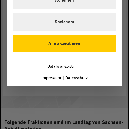
Ablehnen
muss schnell gehen. Damit man schneller bauen
kann, muss man auch schneller Gesetze machen.
Deswegen bitte ich herzlich um eine Überweisung
Speichern
des Gesetzentwurfes. Dann kommen wir damit vor
Weihnachten wieder ins
Plenum
und dann können
wir das Ganze beschließen. - Danke schön.
Alle akzeptieren
Details anzeigen
Zurück zur Landtagssitzung
Impressum
|
Datenschutz
Folgende Fraktionen sind im Landtag von Sachsen-
Anhalt vertreten: