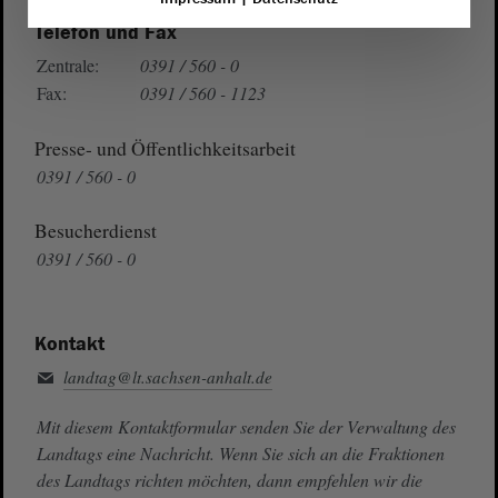
Telefon und Fax
Zentrale:
0391 / 560 - 0
Fax:
0391 / 560 - 1123
Presse- und Öffentlichkeitsarbeit
0391 / 560 - 0
Besucherdienst
0391 / 560 - 0
Kontakt
landtag@lt.sachsen-anhalt.de
Mit diesem Kontaktformular senden Sie der Verwaltung des
Landtags eine Nachricht. Wenn Sie sich an die Fraktionen
des Landtags richten möchten, dann empfehlen wir die