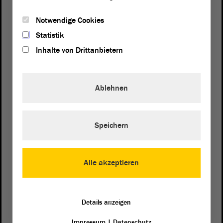
Notwendige Cookies
Statistik
Inhalte von Drittanbietern
Ablehnen
Speichern
Postanschrift
von Sachsen-Anhalt
Landtag
Domplatz 6–9
Alle akzeptieren
39104 Magdeburg
Wegbeschreibung
Details anzeigen
Auf Google Maps
Impressum
|
Datenschutz