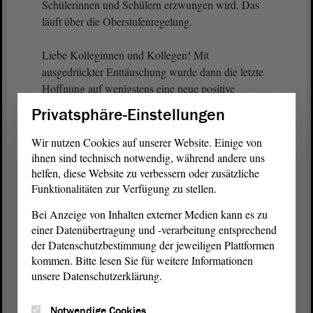
Schülerinnen und Schülern erzwungen wird. Das
läuft über die Oberstufenregelung.
Liebe Kolleginnen und Kollegen! Mit
ausgedrückter Enttäuschung wurde dann die letzte
Hoffnung auf wenigstens eine neue positive
Regelung im Finanzausschuss zunichtegemacht.
Privatsphäre-Einstellungen
Denn nachdem die
Koalition
durchaus etwas
Brauchbares zu der künftigen Qualifikation, vor
Wir nutzen Cookies auf unserer Website. Einige von
allem aber zur Anerkennung der Arbeit von
ihnen sind technisch notwendig, während andere uns
Tausenden Lehrkräften im Seiteneinstieg durch eine
helfen, diese Website zu verbessern oder zusätzliche
Funktionalitäten zur Verfügung zu stellen.
Bewährungsfeststellung vorgelegt hatte, wurde
diese von den Finanzern überfallartig wieder
Bei Anzeige von Inhalten externer Medien kann es zu
kassiert. So bleibt in dieser 18. Schulgesetznovelle
einer Datenübertragung und -verarbeitung entsprechend
am Ende nichts, was unsere Schulen wirklich
der Datenschutzbestimmung der jeweiligen Plattformen
voranbringen würde.
kommen. Bitte lesen Sie für weitere Informationen
unsere Datenschutzerklärung.
(Guido Kosmehl, FDP: Och!)
Notwendige Cookies