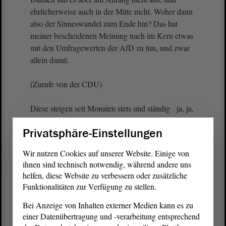
ehrlicherweise auch in der Mitte nicht. Woher dann
also der Sinneswandel zum Ende hin? Das hat
meiner bescheidenen Meinung nach im Kern etwas
mit den Umfragewerten der AfD zu tun, und zwar
allein damit.
(Zurufe von der CDU)
Diese steigen seit Monaten stets und ständig ja, ja,
so ist das und bewegten sich zuletzt bei rund 40
Privatsphäre-Einstellungen
%.
Wir nutzen Cookies auf unserer Website. Einige von
(Guido Kosmehl, FDP: Ach du Jemine!)
ihnen sind technisch notwendig, während andere uns
helfen, diese Website zu verbessern oder zusätzliche
In dieser Situation die Bombe der landesweiten
Funktionalitäten zur Verfügung zu stellen.
Schulschließungen platzen zu lassen, das wollte
Bei Anzeige von Inhalten externer Medien kann es zu
man sich dann doch nicht geben.
einer Datenübertragung und -verarbeitung entsprechend