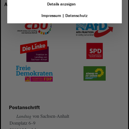
Anhalt vertreten:
Details anzeigen
Impressum
|
Datenschutz
Postanschrift
von Sachsen-Anhalt
Landtag
Domplatz 6–9