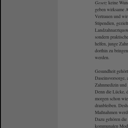
Gesetz
keine Wund
geben wirksame A
Vertrauen und wir
Stipendien, geziel
Landzahnarztquote
sondern praktische
helfen, junge Zah
dorthin zu bringen
werden.
Gesundheit gehört 
Daseinsvorsorge, 
Zahnmedizin und 
Denn die Lücke, d
morgen schon wied
dranbleiben. Desha
Maßnahmen werde
Dazu gehören die 
kommunalen Mode