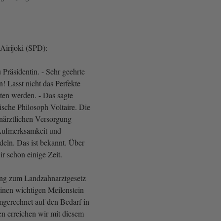
-Airijoki (SPD):
Präsidentin. - Sehr geehrte
 Lasst nicht das Perfekte
en werden. - Das sagte
sische Philosoph Voltaire. Die
närztlichen Versorgung
Aufmerksamkeit und
eln. Das ist bekannt. Über
r schon einige Zeit.
ng zum Landzahnarztgesetz
einen wichtigen Meilenstein
mgerechnet auf den Bedarf in
en erreichen wir mit diesem