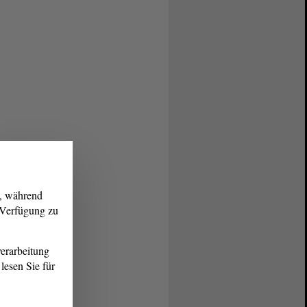
g, während
r Verfügung zu
erarbeitung
lesen Sie für