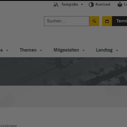
Textgröße
Kontrast
L
Term
es
Themen
Mitgestalten
Landtag
gssitzung