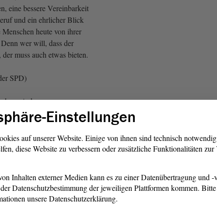
n, eine bessere Vereinbarkeit
ruf und ein ehrlicher Blick
e Menschen heute von ihrer
 Denn wer will, dass der
 der muss auch etwas bieten.
der SPD)
uchen, sind
sphäre-Einstellungen
 Investoren, die den
enweise monopolisieren und
isch senken, wie Beispiele
ookies auf unserer Website. Einige von ihnen sind technisch notwendi
rankreich deutlich zeigen.
lfen, diese Website zu verbessern oder zusätzliche Funktionalitäten zu
h die Bundes- und die
ammer hin.
on Inhalten externer Medien kann es zu einer Datenübertragung und -v
der Datenschutzbestimmung der jeweiligen Plattformen kommen. Bitte 
Herren! Dass wir heute
mationen unsere Datenschutzerklärung.
urf annehmen, zeigt, dass