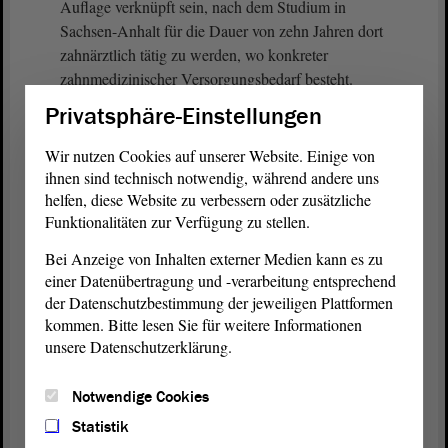
Auflage verknüpft sein, nach dem Studium in
Sachsen-Anhalt für die Dauer von zehn Jahren dort
zahnärztlich tätig zu werden, wo konkreter
zahnmedizinischer Versorgungsbedarf besteht.
Privatsphäre-Einstellungen
Da eine Beschlussfassung des Landtages im Juni
2025 angestrebt wurde, befasste sich der
Wir nutzen Cookies auf unserer Website. Einige von
Sozialausschuss auf
Antrag
der Fraktionen CDU,
ihnen sind technisch notwendig, während andere uns
SPD und FDP gemäß § 84 Abs. 3 der
helfen, diese Website zu verbessern oder zusätzliche
Funktionalitäten zur Verfügung zu stellen.
Geschäftsordnung
des Landtags in einer
Sondersitzung am 14. Mai 2025 erstmals mit dem
Bei Anzeige von Inhalten externer Medien kann es zu
Gesetzentwurf. Im Ergebnis dieser
Beratung
einer Datenübertragung und -verarbeitung entsprechend
verständigte sich der
Ausschuss
auf die
der Datenschutzbestimmung der jeweiligen Plattformen
Durchführung eines schriftlichen
kommen. Bitte lesen Sie für weitere Informationen
Anhörungsverfahrens.
unsere Datenschutzerklärung.
Zu der abschließenden
Beratung
des
Notwendige Cookies
Sozialausschusses am 28. Mai 2025 lagen dem
Statistik
Ausschuss
schriftliche Stellungnahmen sowie ein