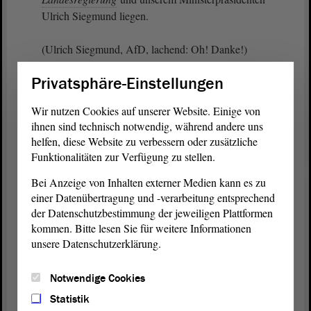
Ulrich Siegmund liegen.
(Ulrich Siegmund, AfD, lachend: Oh! Danke!)
Privatsphäre-Einstellungen
Für uns ist das kein Problem, im Gegenteil. Wir
freuen uns, dass unsere leidenschaftlichen Plädoyers
Wir nutzen Cookies auf unserer Website. Einige von
für die Schulgeldfreiheit auch bei Ihnen auf ein
ihnen sind technisch notwendig, während andere uns
offenes Ohr gestoßen ist.
helfen, diese Website zu verbessern oder zusätzliche
Funktionalitäten zur Verfügung zu stellen.
(Kathrin Tarricone, FDP: Gestoßen sind!)
Bei Anzeige von Inhalten externer Medien kann es zu
einer Datenübertragung und -verarbeitung entsprechend
Wir stimmen dem Entschließungsantrag daher zu
der Datenschutzbestimmung der jeweiligen Plattformen
und danken Ihnen für Ihre Zuarbeit.
kommen. Bitte lesen Sie für weitere Informationen
unsere Datenschutzerklärung.
Notwendige Cookies
Zurück zur Landtagssitzung
Statistik