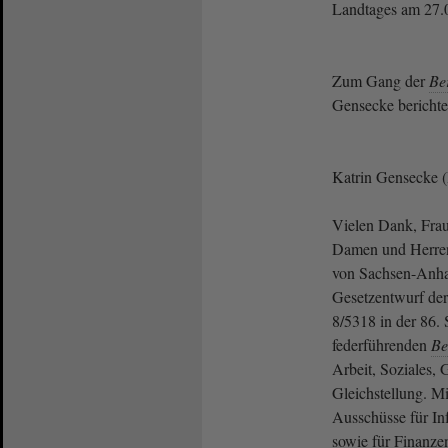
Landtages am 27.
Zum Gang der
Be
Gensecke bericht
Katrin Gensecke (B
Vielen Dank, Frau 
Damen und Herre
von Sachsen-Anha
Gesetzentwurf de
8/5318 in der 86.
federführenden
Be
Arbeit, Soziales,
Gleichstellung. M
Ausschüsse für Inf
sowie für Finanzen