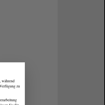
g, während
r Verfügung zu
erarbeitung
lesen Sie für