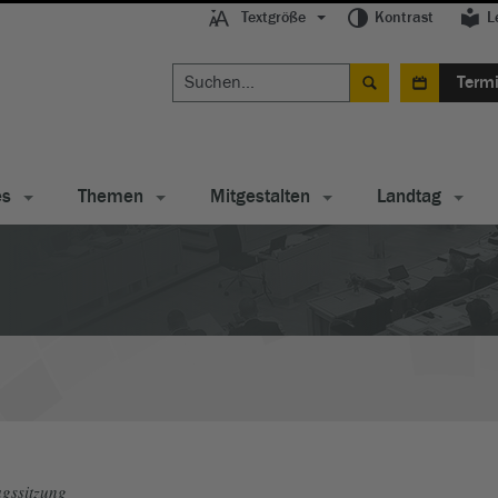
Textgröße
Kontrast
L
Term
es
Themen
Mitgestalten
Landtag
gssitzung