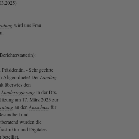
03.2025)
ratung
wird uns Frau
en.
erichterstatterin):
Präsidentin. - Sehr geehrte
n Abgeordnete! Der
Landtag
lt überwies den
r
Landesregierung
in der Drs.
 Sitzung am 17. März 2025 zur
ratung
an den
Ausschuss
für
 Gesundheit und
itberatend wurden die
rastruktur und Digitales
 beteiligt.