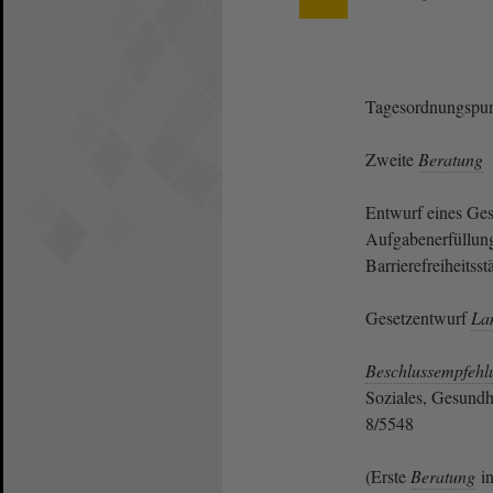
Tagesordnungspun
Zweite
Beratung
Entwurf eines Ges
Aufgabenerfüllun
Barrierefreiheitss
Gesetzentwurf
La
Beschlussempfehl
Soziales, Gesundhe
8/5548
(Erste
Beratung
in