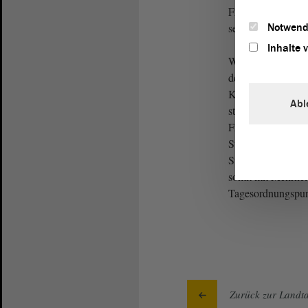
Fraktionen des H
Notwend
sehe ich nicht.
Inhalte 
Wir stimmen über
dem
Gesetz
zustim
Kartenzeichen. - D
Abl
stimmt dagegen? -
Fraktionen des Ha
Stimmenthaltungen
Stimmenthaltungen
somit mit Mehrhei
Tagesordnungspunk
Zurück zur Landta