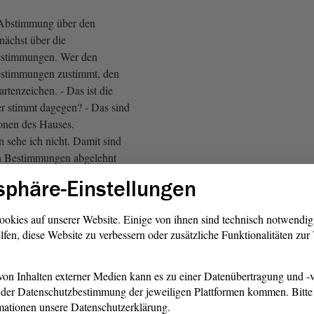
Abstimmung über den
nächst über die
Bestimmungen. Wer den
estimmungen zustimmt, den
artenzeichen. - Das ist die
r stimmt dagegen? - Das sind
ionen des Hauses.
 sehe ich nicht. Damit sind
en Bestimmungen abgelehnt
sphäre-Einstellungen
Abstimmung über die
ookies auf unserer Website. Einige von ihnen sind technisch notwendi
t; sie lautet: Sechstes
Gesetz
lfen, diese Website zu verbessern oder zusätzliche Funktionalitäten zu
 Aufnahmegesetzes
etz Sachsen-Anhalt). Wer
 zustimmt, den bitte ich um
on Inhalten externer Medien kann es zu einer Datenübertragung und -v
der Datenschutzbestimmung der jeweiligen Plattformen kommen. Bitte 
 - Das ist die AfD-
Fraktion
.
mationen unsere Datenschutzerklärung.
n? - Das sind die anderen