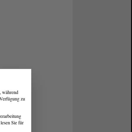
g, während
r Verfügung zu
erarbeitung
lesen Sie für