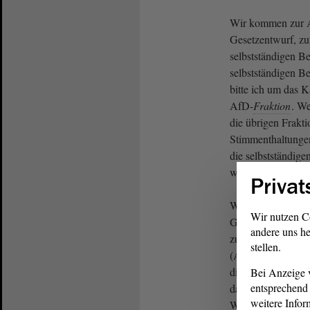
Wir kommen zur 
Gesetzentwurf, zu
selbstständigen 
selbstständigen B
bitte ich um das K
AfD-
Fraktion
. We
die übrigen Frakt
Stimmenthaltungen
die selbstständig
worden.
Privat
Wir kommen zur 
Wir nutzen C
Gesetzesüberschrif
andere uns he
zur Änderung des
stellen.
(Asylnotstandsges
dieser Überschrift
Bei Anzeige v
entsprechend 
das Kartenzeichen.
weitere Infor
Wer stimmt dagege