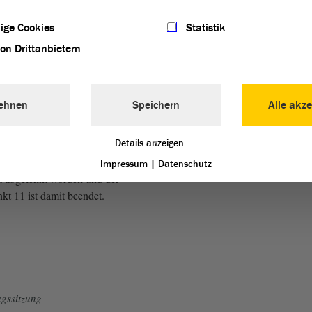
auses. Stimmenthaltungen
ige Cookies
Statistik
von Drittanbietern
 das
Gesetz
in Gänze ab. Wer
mt, den bitte ich um das
as ist die AfD-
Fraktion
. Wer
ehnen
Speichern
Alle akze
 Das sind die anderen
uses. Es ist kein Raum für
Details anzeigen
. - Nein, keine
. Der Gesetzentwurf ist
Impressum
|
Datenschutz
t abgelehnt worden und der
t 11 ist damit beendet.
gssitzung