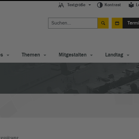
Textgröße
Kontrast
L
Term
es
Themen
Mitgestalten
Landtag
gssitzung