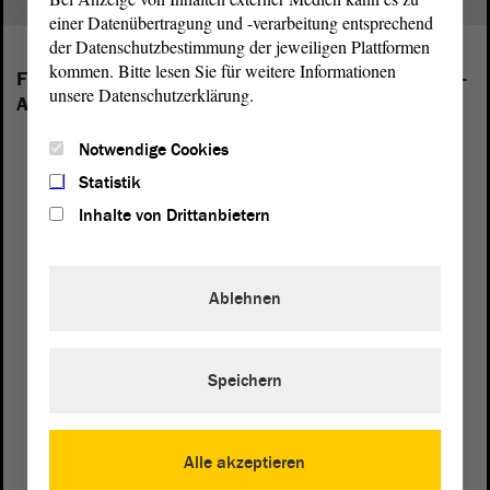
einer Datenübertragung und -verarbeitung entsprechend
der Datenschutzbestimmung der jeweiligen Plattformen
kommen. Bitte lesen Sie für weitere Informationen
Folgende Fraktionen sind im Landtag von Sachsen-
unsere Datenschutzerklärung.
Anhalt vertreten:
Notwendige Cookies
Statistik
Inhalte von Drittanbietern
Ablehnen
Speichern
Alle akzeptieren