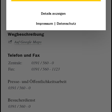
Postanschrift
von Sachsen-Anhalt
Landtag
Details anzeigen
Domplatz 6–9
39104 Magdeburg
Impressum
|
Datenschutz
Wegbeschreibung
Auf Google Maps
Telefon und Fax
Zentrale:
0391 / 560 - 0
Fax:
0391 / 560 - 1123
Presse- und Öffentlichkeitsarbeit
0391 / 560 - 0
Besucherdienst
0391 / 560 - 0