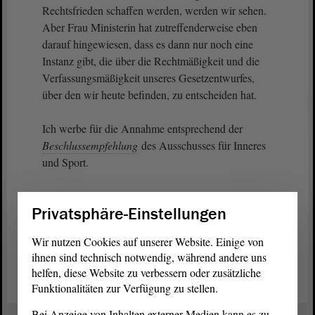
Rechtsfrieden schaffen werden, werden wir sehen.
Aber Frau Ministerin hat zutreffenderweise eben
darauf hingewiesen, dass es dann nur noch eine
Instanz gibt, die über die Rechtmäßigkeit und die
Verfassungsmäßigkeit unseres Gesetzentwurfes,
über den wir heute befinden, zu entscheiden hat.
Ich werbe für die Annahme entsprechend der
Beschlussempfehlung
des Ausschusses für Inneres
und Sport.
Privatsphäre-Einstellungen
Wir nutzen Cookies auf unserer Website. Einige von
Zurück zur Landtagssitzung
ihnen sind technisch notwendig, während andere uns
helfen, diese Website zu verbessern oder zusätzliche
Funktionalitäten zur Verfügung zu stellen.
Bei Anzeige von Inhalten externer Medien kann es zu