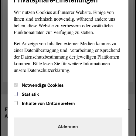
Privatsphäre-Einstellungen
brauchen keine Quote, sie brauchen mehr
Wir nutzen Cookies auf unserer Website. Einige von
Beteiligung am Steueraufkommen, weniger
ihnen sind technisch notwendig, während andere uns
Asylforderer und Abschiebung. - Vielen Dank.
helfen, diese Website zu verbessern oder zusätzliche
Funktionalitäten zur Verfügung zu stellen.
Bei Anzeige von Inhalten externer Medien kann es zu
einer Datenübertragung und -verarbeitung entsprechend
der Datenschutzbestimmung der jeweiligen Plattformen
Zurück zur Landtagssitzung
kommen. Bitte lesen Sie für weitere Informationen
unsere Datenschutzerklärung.
Notwendige Cookies
Statistik
Inhalte von Drittanbietern
Folgende Fraktionen sind im Landtag von Sachsen-
Anhalt vertreten:
Ablehnen