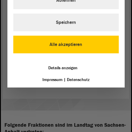
Ablehnen
ersichtlich ist.
Meine sehr geehrten Damen und Herren! Im
Speichern
Namen des Ausschusses für Inneres und Sport bitte
ich Sie um die Zustimmung zu dieser
Beschlussempfehlung
. - Vielen Dank.
Alle akzeptieren
Details anzeigen
Zurück zur Landtagssitzung
Impressum
|
Datenschutz
Folgende Fraktionen sind im Landtag von Sachsen-
Anhalt vertreten: