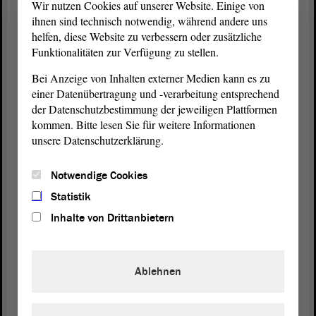
Wir nutzen Cookies auf unserer Website. Einige von
Leuten entgegenkommen. Deswegen ist es wichtig,
ihnen sind technisch notwendig, während andere uns
dass wir wieder die Kleinstunternehmen
helfen, diese Website zu verbessern oder zusätzliche
ansprechen. Das tun wir mit der Anhebung der
Funktionalitäten zur Verfügung zu stellen.
Schwellenwerte. Deswegen, meine Damen und
Bei Anzeige von Inhalten externer Medien kann es zu
Herren, lassen Sie doch die Aufträge vor Ort.
einer Datenübertragung und -verarbeitung entsprechend
Ermöglichen Sie es auch den Kleinunternehmen,
der Datenschutzbestimmung der jeweiligen Plattformen
sich mit einem überschaubaren bürokratischen
kommen. Bitte lesen Sie für weitere Informationen
Aufwand um einen Auftrag zu bewerben.
unsere Datenschutzerklärung.
(Zustimmung bei der CDU)
Notwendige Cookies
Dann ein immer wieder spannendes Thema, wie ich
Statistik
finde: Viele Aufträge im kommunalen Bereich, im
Inhalte von Drittanbietern
öffentlichen Bereich, basieren auf einer
Finanzierungshilfe durch Fördermittel. Wer einmal
ein Feuerwehrhaus, ein Gerätehaus oder einen
Ablehnen
Sportplatz saniert hat und mit zwei, drei, vier
verschiedenen Behörden zu tun hatte, der weiß,
wovon ich jetzt rede.