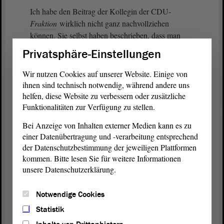
Ich habe den Beitrag der Kollegin der CDU-
Fraktion
wirklich nicht ganz nachvollziehen
können. Sie selbst haben beschrieben, dass man
sich nicht mehr darauf einstellen kann, wo ein
Privatsphäre-Einstellungen
Schadensereignis stattfindet. Es geht nicht mehr nur
darum, die klassischen Überflutungskarten an Elbe,
Wir nutzen Cookies auf unserer Website. Einige von
Saale und an allen möglichen Flüssen zugrunde zu
ihnen sind technisch notwendig, während andere uns
legen. Vielmehr kann eine Starkregenzelle jeden
helfen, diese Website zu verbessern oder zusätzliche
Funktionalitäten zur Verfügung zu stellen.
treffen. Deswegen ist es richtig und wichtig, dass
alle in eine solche Versicherung einbezogen
Bei Anzeige von Inhalten externer Medien kann es zu
werden. Ich bin gespannt, wie weit wir im
einer Datenübertragung und -verarbeitung entsprechend
Ausschuss
kommen.
der Datenschutzbestimmung der jeweiligen Plattformen
kommen. Bitte lesen Sie für weitere Informationen
unsere Datenschutzerklärung.
Notwendige Cookies
Zurück zur Landtagssitzung
Statistik