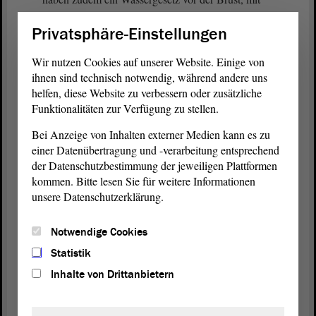
dem, glaube ich, in diesem Interesse gehandelt
Privatsphäre-Einstellungen
wird.
Wir nutzen Cookies auf unserer Website. Einige von
Aufgrund unserer Anmerkungen stimmen wir einer
ihnen sind technisch notwendig, während andere uns
Überweisung zu.
helfen, diese Website zu verbessern oder zusätzliche
Funktionalitäten zur Verfügung zu stellen.
Bei Anzeige von Inhalten externer Medien kann es zu
Vizepräsident Wulf Gallert:
einer Datenübertragung und -verarbeitung entsprechend
der Datenschutzbestimmung der jeweiligen Plattformen
Frau Eisenreich.
kommen. Bitte lesen Sie für weitere Informationen
unsere Datenschutzerklärung.
Kerstin Eisenreich (Die Linke):
Notwendige Cookies
Aber wir haben noch ein wenig Kritik.
Statistik
Inhalte von Drittanbietern
(Beifall bei der Linken)