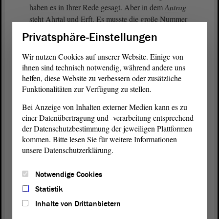
haben es in Ihrer Rede gesagt. Aber in dem
Antrag
steht Ahrtal und Erft. Es musste die große Nummer
sein.
Privatsphäre-Einstellungen
(Zustimmung bei der FDP)
Wir nutzen Cookies auf unserer Website. Einige von
ihnen sind technisch notwendig, während andere uns
Ich gehe noch einmal zurück: Lösungen u finden,
helfen, diese Website zu verbessern oder zusätzliche
Funktionalitäten zur Verfügung zu stellen.
die fair und bezahlbar sind, Lösungen, die die
Menschen auch verstehen und gern mittragen. Der
Bei Anzeige von Inhalten externer Medien kann es zu
Antrag
der GRÜNEN ist aus unserer Sicht nicht
einer Datenübertragung und -verarbeitung entsprechend
lebensnah, sondern eigentümerfeindlich.
der Datenschutzbestimmung der jeweiligen Plattformen
kommen. Bitte lesen Sie für weitere Informationen
(Zustimmung bei der FDP, von Matthias Büttner,
unsere Datenschutzerklärung.
Staßfurt, AfD, und von Tobias Rausch, AfD -
Matthias Büttner, Staßfurt, AfD: Ja!)
Notwendige Cookies
Statistik
Die GRÜNEN fordern den
Landtag
auf,
Inhalte von Drittanbietern
festzustellen, dass die Bevölkerung mit den
Folgekosten des Klimawandels alleingelassen wird.