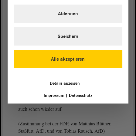
Das verstehe ich nicht. Denken wir nur an die
Ablehnen
enormen Landesausgaben zur Beseitigung der
Hochwasserschäden jüngst an der Helme in
meinem schönen Landkreis Mansfeld-Südharz. Ist
das aus Ihrer Sicht alleingelassen? Sie von der
Speichern
GRÜNEN-
Fraktion
wollen aber ausdrücklich die
Eigentümer alleinlassen, indem Sie fordern, die
absehbar höheren Beiträge zur
Alle akzeptieren
Gebäudeversicherung dürften nicht auf die Mieter
umgelegt werden.
Details anzeigen
(Zuruf von der AfD: Ja!)
Impressum
|
Datenschutz
An dieser Stelle hört die Solidarität der GRÜNEN
auch schon wieder auf.
(Zustimmung bei der FDP, von Matthias Büttner,
Staßfurt, AfD, und von Tobias Rausch, AfD)