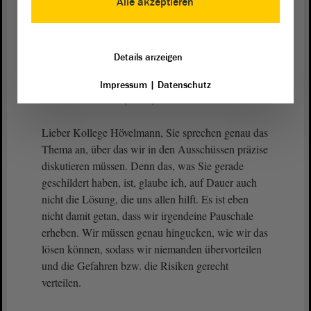
Alle akzeptieren
Form der, ich sage einmal, solidarischen
Umverteilung, die Sie mit der Versicherung ja nicht
möchten?
Details anzeigen
Impressum
|
Datenschutz
Elke Simon-Kuch (CDU):
Lieber Kollege Hövelmann, Sie sprechen genau das
Thema an, über das wir in den Ausschüssen präzise
diskutieren müssen. Denn das, was Sie gerade
geschildert haben, ist, glaube ich, auf Dauer auch
nicht die Lösung, die uns allen hilft. Es ist eben
nicht damit getan, dass wir irgendeine Pauschale
erheben. Wir müssen genau hingucken, wie wir das
lösen können, sodass wir niemanden übervorteilen
und die Gefahren bzw. die Risiken gerecht
verteilen.