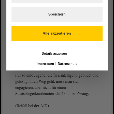
sogenannten Säuberung hingerichtet wurden.
Unsere Kinder und Jugendlichen haben wahrlich
Speichern
eine bessere, eine umfassendere Bildung verdient,
die sich mit dem Faschismus unter Mussolini, mit
den Säuberungen unter Mao Zedong oder Pol Pot,
Alle akzeptieren
mit der Diktatur in der DDR und auch mit der
Verfolgung Andersdenkender durch den
Staatssicherheitsdienst beschäftigt.
Details anzeigen
(Zustimmung von Nadine Koppehel, AfD)
Impressum
|
Datenschutz
Für so eine Jugend, die frei, intelligent, gebildet und
gefestigt ihren Weg geht, muss man sich
engagieren, aber nicht für einen
Staatsbürgerkundeunterricht 2.0 unter Zwang.
(Beifall bei der AfD)