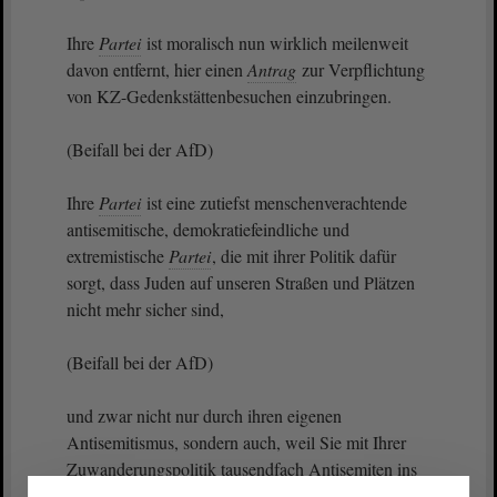
Ihre
Partei
ist moralisch nun wirklich meilenweit
davon entfernt, hier einen
Antrag
zur Verpflichtung
von KZ-Gedenkstättenbesuchen einzubringen.
(Beifall bei der AfD)
Ihre
Partei
ist eine zutiefst menschenverachtende
antisemitische, demokratiefeindliche und
extremistische
Partei
, die mit ihrer Politik dafür
sorgt, dass Juden auf unseren Straßen und Plätzen
nicht mehr sicher sind,
(Beifall bei der AfD)
und zwar nicht nur durch ihren eigenen
Antisemitismus, sondern auch, weil Sie mit Ihrer
Zuwanderungspolitik tausendfach Antisemiten ins
Land geholt haben, genauso wie es alle anderen