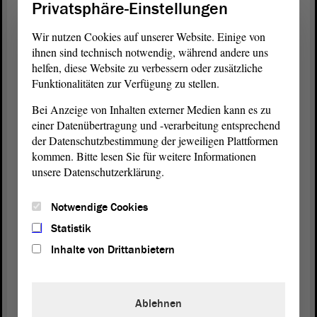
Privatsphäre-Einstellungen
Altparteien auch getan haben und damit die Schuld
an diesen Zuständen haben.
Wir nutzen Cookies auf unserer Website. Einige von
ihnen sind technisch notwendig, während andere uns
Die Lösung des Problems Antisemitismus sind eine
helfen, diese Website zu verbessern oder zusätzliche
Funktionalitäten zur Verfügung zu stellen.
strikte und restriktive Einwanderungspolitik und
kontrolle und drakonische Strafen für ausländische
Bei Anzeige von Inhalten externer Medien kann es zu
Antisemiten mit sofortiger Abschiebung. In der
einer Datenübertragung und -verarbeitung entsprechend
Bildung muss gelten: Freiheit statt Zwang und
der Datenschutzbestimmung der jeweiligen Plattformen
Bildung statt Ideologie.
kommen. Bitte lesen Sie für weitere Informationen
unsere Datenschutzerklärung.
Natürlich müssen wir eine Erinnerungskultur
erhalten, aber eben nicht nur bei der NS-Diktatur
Notwendige Cookies
mit ihren Millionen Toten, sondern auch bei den
Statistik
schätzungsweise 20 Millionen Opfern des
Inhalte von Drittanbietern
Stalinismus, darunter Millionen von Hungertoten
durch Zwangskollektivierung, Millionen
Deportierte, Millionen, die in Gulags starben, und
Ablehnen
Millionen von Menschen, die im Zuge der