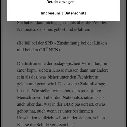
Details anzeigen
(Eva von Angern, Die Linke: Ja!)
Impressum
|
Datenschutz
Sie haben dann nichts, gar nichts über die Zeit des
Nationalsozialismus gehört und erfahren.
(Beifall bei der SPD - Zustimmung bei der Linken
und bei den GRÜNEN)
Die Instrumente der pädagogischen Vermittlung in
einer bspw. siebten Klasse müssen dann nur andere
sein als das, was bisher unter den Fachlehrern
gelebt und getan wird. Das ist eine Zukunftsfrage
für uns: Wie stellen wir sicher, dass jeder junge
Mensch sowohl über den Nationalsozialismus als
auch über das, was in der DDR passiert ist, etwas
gehört hat, auch wenn er unter bestimmten
Umständen vielleicht schon in der siebten, achten
Klasse die Schule verlassen hat?