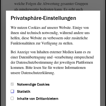
welche Folgen die Abwertung gesamter Gruppen
als minderwertig bedeuten kann. Es geht auch
darum, den Gedenkstätten einen höheren
Privatsphäre-Einstellungen
Stellenwert in unsere Gedenkkultur zu geben und
enger mit den Schulen zu verknüpfen, dies gerade
Wir nutzen Cookies auf unserer Website. Einige von
vor dem Hintergrund des altersbedingten
ihnen sind technisch notwendig, während andere uns
Verschwindens der letzten Zeitzeugen.
helfen, diese Website zu verbessern oder zusätzliche
Funktionalitäten zur Verfügung zu stellen.
Doch lassen Sie mich ebenso deutlich sagen:
Bei Anzeige von Inhalten externer Medien kann es zu
Erinnerung allein reicht nicht aus.
einer Datenübertragung und -verarbeitung entsprechend
der Datenschutzbestimmung der jeweiligen Plattformen
(Beifall bei der Linken)
kommen. Bitte lesen Sie für weitere Informationen
unsere Datenschutzerklärung.
Demokratiebildung in unseren Schulen ist heute
kein nachgelagertes Bildungsziel. Sie ist eine der
Notwendige Cookies
drängendsten gesellschaftlichen Aufgaben, die wir
Statistik
politisch gestalten müssen.
Inhalte von Drittanbietern
(Zustimmung von Stefan Gebhardt, Die Linke)