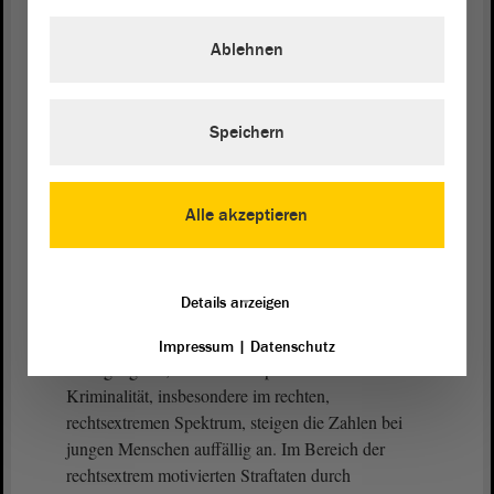
Ablehnen
Ich kenne Lehrer, die aufgrund dieser
herausgehobenen Bedeutung fordern, dass
Sozialkunde kein Wahlpflichtfach mehr sein darf,
sondern allen Schülerinnen und Schülern
Speichern
unterrichtet werden soll. Wir unterstützen
ausdrücklich diesen Vorschlag.
Alle akzeptieren
Das alles sagen wir nicht aus einem unwohlen
Bauchgefühl heraus, sondern auf der Grundlage
von Daten, die Ihnen und uns allen vorliegen. Die
Details anzeigen
Kriminalstatistik 2024 für Sachsen-Anhalt weist mit
178 450 Fällen zwar insgesamt einen leichten
Impressum
|
Datenschutz
Rückgang aus, doch bei der politisch motivierten
Kriminalität, insbesondere im rechten,
rechtsextremen Spektrum, steigen die Zahlen bei
jungen Menschen auffällig an. Im Bereich der
rechtsextrem motivierten Straftaten durch