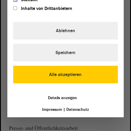
Inhalte von Drittanbietern
Ablehnen
Postanschrift
von Sachsen-Anhalt
Landtag
Domplatz 6–9
Speichern
39104 Magdeburg
Wegbeschreibung
Alle akzeptieren
Auf Google Maps
Telefon und Fax
Details anzeigen
Zentrale:
0391 / 560 - 0
Impressum
|
Datenschutz
Fax:
0391 / 560 - 1123
Presse- und Öffentlichkeitsarbeit