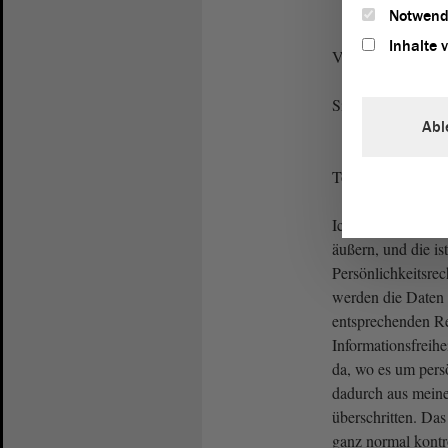
Notwend
Inhalte 
Vizepräsident Wul
Sie können antwor
Abl
Tobias Krull (CD
Ich kann hier ein
äußern, und die is
Persönlichkeitsrec
werden die Daten 
entsprechenden R
Informationsfreihe
da, wo es um pers
dadurch aus meine
überschritten. Da
ganz normal kontr