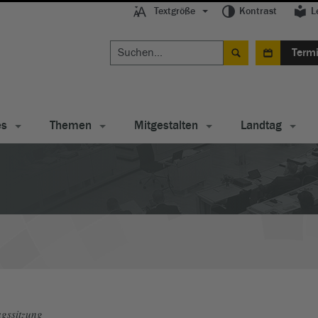
Textgröße
Kontrast
L
Term
es
Themen
Mitgestalten
Landtag
gssitzung