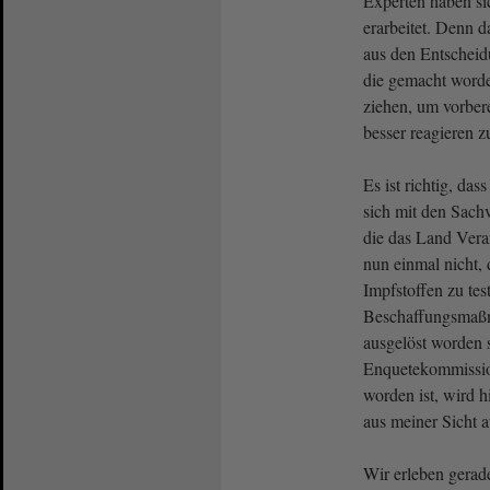
Experten haben si
erarbeitet. Denn d
aus den Entscheid
die gemacht worde
ziehen, um vorbere
besser reagieren 
Es ist richtig, da
sich mit den Sachv
die das Land Vera
nun einmal nicht,
Impfstoffen zu te
Beschaffungsmaß
ausgelöst worden 
Enquetekommissio
worden ist, wird h
aus meiner Sicht a
Wir erleben gerade