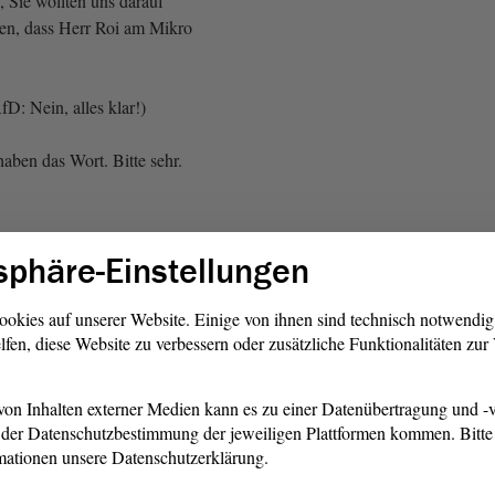
 Sie wollten uns darauf
n, dass Herr Roi am Mikro
D: Nein, alles klar!)
aben das Wort. Bitte sehr.
fD):
sphäre-Einstellungen
rter Herr Krull, Sie haben
nden Aufarbeitung
ookies auf unserer Website. Einige von ihnen sind technisch notwendi
lfen, diese Website zu verbessern oder zusätzliche Funktionalitäten zu
 möchte ich Sie fragen: Wie
rsönlich, dass ein Großteil
e geschwärzt ist? Werden Sie
on Inhalten externer Medien kann es zu einer Datenübertragung und -v
n, dass diese Protokolle frei
der Datenschutzbestimmung der jeweiligen Plattformen kommen. Bitte 
rger einzusehen sind? Oder
mationen unsere Datenschutzerklärung.
 Bürger vorenthalten werden?