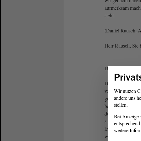
wir gedacht haben,
aufmerksam mache
steht.
(Daniel Rausch, Af
Herr Rausch, Sie h
Daniel Rausch (A
Privat
Danke. - Sehr geeh
von einer umfasse
Wir nutzen C
andere uns he
gesprochen. Darum
stellen.
bewerten Sie es pe
der RKI-Protokoll
Bei Anzeige v
sich dafür einsetze
entsprechend 
lesbar für alle Bü
weitere Infor
was soll hier dem