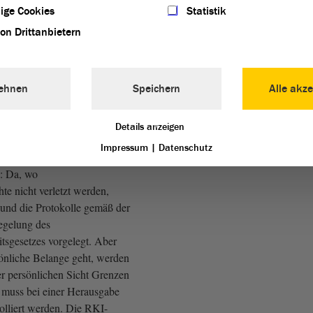
ige Cookies
Statistik
von Drittanbietern
f Gallert:
ten.
ehnen
Speichern
Alle akze
U):
Details anzeigen
Impressum
|
Datenschutz
e persönliche Auffassung
t: Da, wo
hte nicht verletzt werden,
und die Protokolle gemäß der
egelung des
itsgesetzes vorgelegt. Aber
önliche Belange geht, werden
r persönlichen Sicht Grenzen
s muss bei einer Herausgabe
olliert werden. Die RKI-