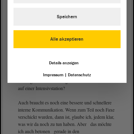
gilt es, diese hier im Parlament zu diskutieren und
dann umzusetzen; denn wir haben noch viel zu tun.
Speichern
Gerade beim Datenmanagement, bei der
Krisenkommunikation, dem Rechtsrahmen und der
Entscheidungsfindung macht das der Bericht
Alle akzeptieren
deutlich. Beispielsweise fehlt es an standardisierter
Datenerhebung. Viel zu oft war nicht klar, wie
Zahlen zustande kamen. Dafür gibt es mehrere
Details anzeigen
Beispiele. Ich möchte einmal die
Intensivbettenbelegung als einen Punkt
Impressum
|
Datenschutz
herausgreifen. Wer ist wegen und wer mit Corona
auf einer Intensivstation?
Auch braucht es noch eine bessere und schnellere
interne Kommunikation. Wenn zum Teil noch Faxe
verschickt wurden, dann ist, glaube ich, jedem klar,
was wir da noch zu tun haben. Aber das möchte
ich auch betonen gerade in den