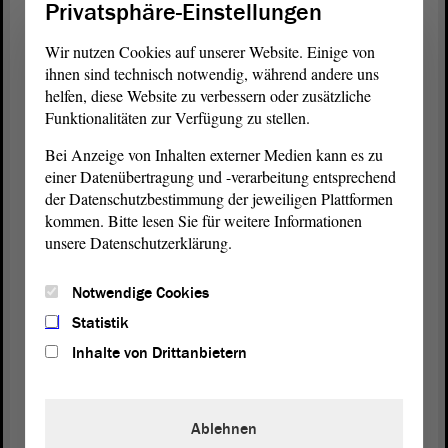
Privatsphäre-Einstellungen
Liebe Kolleginnen und Kollegen! Wenn es jemand
war, der hier eine ernsthafte sachliche
Debatte
Wir nutzen Cookies auf unserer Website. Einige von
verhindert hat, dann waren es die Linken.
ihnen sind technisch notwendig, während andere uns
helfen, diese Website zu verbessern oder zusätzliche
Funktionalitäten zur Verfügung zu stellen.
(Beifall bei der FDP und bei der AfD)
Bei Anzeige von Inhalten externer Medien kann es zu
Und sich jetzt hier hinzustellen und so zu tun, als
einer Datenübertragung und -verarbeitung entsprechend
wäre man kritisch gewesen und an einer
der Datenschutzbestimmung der jeweiligen Plattformen
Aufarbeitung interessiert, das ist scheinheilig.
kommen. Bitte lesen Sie für weitere Informationen
unsere Datenschutzerklärung.
(Zustimmung bei der FDP - Zuruf: Jawohl! - Zuruf
von Marco Tullner, CDU)
Notwendige Cookies
Statistik
Ich möchte noch etwas genauer auf die
Inhalte von Drittanbietern
Regierungskommission zu sprechen kommen. Die
hat nur nach etwas mehr als einem Jahr Arbeit ihren
Bericht vorgelegt. Auf 150 Seiten Abschlussbericht
Ablehnen
werden 75 Handlungsempfehlungen gegeben. Jetzt