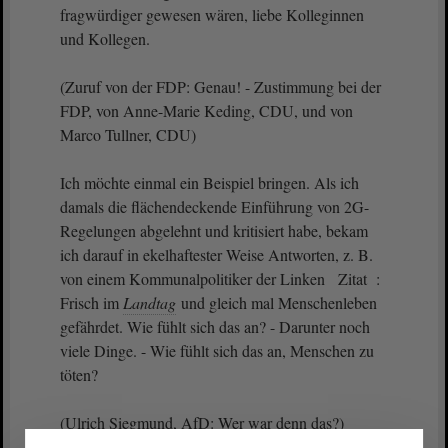
fragwürdiger gewesen wären, liebe Kolleginnen
und Kollegen.
(Zuruf von der FDP: Genau! - Zustimmung bei der
FDP, von Anne-Marie Keding, CDU, und von
Marco Tullner, CDU)
Ich möchte einmal ein Beispiel bringen. Als ich
damals die flächendeckende Einführung von 2G-
Regelungen abgelehnt und kritisiert habe, bekam
ich darauf in ekelhaftester Weise Antworten, z. B.
von einem Kommunalpolitiker der Linken Zitat :
Frisch im
Landtag
und gleich mal Menschenleben
gefährdet. Wie fühlt sich das an? - Darunter noch
viele Dinge. - Wie fühlt sich das an, Menschen zu
töten?
(Ulrich Siegmund, AfD: Wer war denn das?)