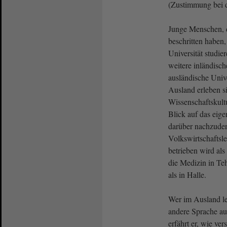
(Zustimmung bei 
Junge Menschen, 
beschritten haben,
Universität studier
weitere inländisc
ausländische Univ
Ausland erleben s
Wissenschaftskult
Blick auf das eig
darüber nachzude
Volkswirtschaftsl
betrieben wird al
die Medizin in Teh
als in Halle.
Wer im Ausland leb
andere Sprache a
erfährt er, wie ve