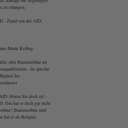
nde Anträge die Segnungen
ts zu erlangen.
fD - Zuruf von der AfD:
Anne-Marie Keding:
ider, aber Bauernsöhne als
uqualifizieren - da spreche
Mitglied des
ausschusses
 AfD: Hören Sie doch zu! -
D: Das hat er doch gar nicht
nsöhne? Bauernsöhne sind
 hat er als Beispiel