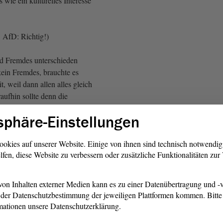
 wie ein kulturelles Interesse
 AfD: Richtig!)
d Fremdes unterschieden
ein Fremdes, brauchte es
t, weil dann allen alles gleich
aufhin sollte denn die
h öffnen, wenn schon alles
sphäre-Einstellungen
Weltoffenheit ist nicht nur
lobalistischer Einheitsbrei,
stischem Einheitsbrei
ookies auf unserer Website. Einige von ihnen sind technisch notwendi
lfen, diese Website zu verbessern oder zusätzliche Funktionalitäten zu
einbar.
ur völlig uninteressierter,
on Inhalten externer Medien kann es zu einer Datenübertragung und -v
eter schwarzafrikanischer
der Datenschutzbestimmung der jeweiligen Plattformen kommen. Bitte 
 nicht dadurch weltoffen,
mationen unsere Datenschutzerklärung.
nen anderen Ort der Welt