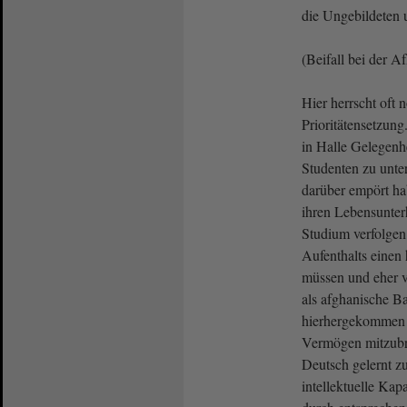
die Ungebildeten 
(Beifall bei der A
Hier herrscht oft 
Prioritätensetzung
in Halle Gelegenhe
Studenten zu unter
darüber empört habe
ihren Lebensunterh
Studium verfolgen,
Aufenthalts einen
müssen und eher 
als afghanische B
hierhergekommen 
Vermögen mitzubr
Deutsch gelernt z
intellektuelle Kap