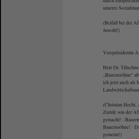
durch entspreche
unseres Sozialstaa
(Beifall bei der A
Jawohl!)
Vizepräsidentin 
Herr Dr. Tillschne
„Bauernsöhne“ abz
ich jetzt auch als 
Landwirtschafts
(Christian Hecht,
Zurufe von der Af
gemacht! - Bauer
Bauernsöhne! - Das
gemeint!)