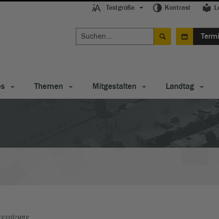
Textgröße
Kontrast
L
Term
es
Themen
Mitgestalten
Landtag
gssitzung