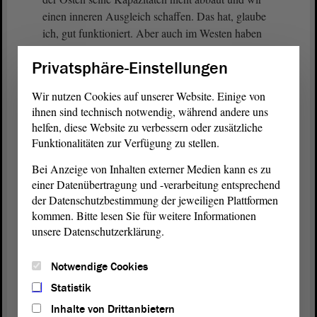
einen inneren Ausgleich schaffen. Das hat, glaube
ich, gut funktioniert. Aber auch im Westen haben
sich die Zahlen mittlerweile geändert. Deswegen ist
Privatsphäre-Einstellungen
es wichtig, dass wir uns trotz dieser Dimensionen
zunächst dazu bekennen, dass Hochschulen eine
Wir nutzen Cookies auf unserer Website. Einige von
zentrale Rolle einnehmen, wenn es darum geht, den
ihnen sind technisch notwendig, während andere uns
demografischen Wandel in unserem Land positiv zu
helfen, diese Website zu verbessern oder zusätzliche
beeinflussen, Fachkräfte zu gewinnen und
Funktionalitäten zur Verfügung zu stellen.
Internationalität ins Land zu holen. Davon brauchen
Bei Anzeige von Inhalten externer Medien kann es zu
wir am Ende eher mehr. Wir wollen ja nicht im
einer Datenübertragung und -verarbeitung entsprechend
eigenen Saft schmoren,
der Datenschutzbestimmung der jeweiligen Plattformen
kommen. Bitte lesen Sie für weitere Informationen
(Beifall bei der CDU)
unsere Datenschutzerklärung.
sondern wir wollen Deutschland als ein Land
Notwendige Cookies
haben, das Exportweltmeister, -europameister oder
was auch immer ist. Wenn wir unseren
Statistik
wirtschaftlichen Erfolg in die Welt hinaustragen
Inhalte von Drittanbietern