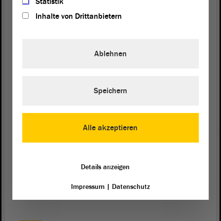
Statistik
wirklich für moderne Bildung.
Inhalte von Drittanbietern
Wir GRÜNEN kämpfen für eine Bildungspolitik,
die in die Zukunft gerichtet ist, die sich an
Ablehnen
bildungswissenschaftlichen Erkenntnissen und
führenden Bildungsnationen orientiert, die allen
Kindern gute Schulleistungen ermöglicht und die
sie fit macht, die Führungskräfte,
Speichern
Wissenschaftlerinnen, Handwerkerinnen,
Köchinnen oder Pflegerinnen von morgen zu
werden.
Alle akzeptieren
Ja, selbstverständlich braucht es dafür auch eine
verlässliche Perspektive für Schulsozialarbeit. -
Details anzeigen
Vielen Dank.
Impressum
|
Datenschutz