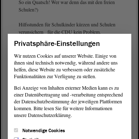
So ein Quatsch! Wer war denn das mit den freien
Schulen?)
Hilfsstunden für Schulkinder kürzen und Schulen
verunsichern für die CDU kein Problem.
Schulklassen in Sachsen-Anhalt immer größer
Privatsphäre-Einstellungen
werden lassen, sodass weder für Schülerinnen noch
für Lehrkräfte guter Unterricht möglich ist auch
Wir nutzen Cookies auf unserer Website. Einige von
dazu höchstens stille Nachverhandlungen hinter den
ihnen sind technisch notwendig, während andere uns
Kulissen. Aber Skikurse wegkürzen, damit haben
helfen, diese Website zu verbessern oder zusätzliche
Funktionalitäten zur Verfügung zu stellen.
wir eine rote Linie erreicht. Alles klar.
Bei Anzeige von Inhalten externer Medien kann es zu
(Zustimmung bei den GRÜNEN - Olaf Meister,
einer Datenübertragung und -verarbeitung entsprechend
GRÜNE, lacht - Guido Heuer, CDU: Populismus
der Datenschutzbestimmung der jeweiligen Plattformen
blank! Junge, Junge!)
kommen. Bitte lesen Sie für weitere Informationen
unsere Datenschutzerklärung.
Frau Feußner, das geht so nicht. Beenden Sie Ihre
Entbildungspolitik! Hören Sie damit auf, immer nur
Notwendige Cookies
den Mangel zu verwalten, und engagieren Sie sich