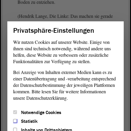
Boden zu entziehen.
(Hendrik Lange, Die Linke: Das machen sie gerade
in Halle! - Eva von Angern, Die Linke: Nicht nur in
Privatsphäre-Einstellungen
Halle, auch in Magdeburg! - Hendrik Lange, Die
Linke: Das ist doch Mist!)
Wir nutzen Cookies auf unserer Website. Einige von
ihnen sind technisch notwendig, während andere uns
Es ist auch keine perspektivische Politik,
helfen, diese Website zu verbessern oder zusätzliche
Lehrkräften die Arbeit im Ganztag zu verweigern
Funktionalitäten zur Verfügung zu stellen.
und so einen wichtigen Beitrag für ein attraktives
Bei Anzeige von Inhalten externer Medien kann es zu
Schulleben zu zerstören.
einer Datenübertragung und -verarbeitung entsprechend
der Datenschutzbestimmung der jeweiligen Plattformen
Es ist keine perspektivische Politik, die
kommen. Bitte lesen Sie für weitere Informationen
Lehramtsausbildung kleinzuhalten und Tausende
unsere Datenschutzerklärung.
Lehrkräfte im Seiteneinstieg vor die Klassen zu
stellen, von denen inzwischen fast die Hälfte nicht
Notwendige Cookies
einmal mehr einen wissenschaftlichen
Hochschulabschluss und zuletzt nicht einmal mehr
Statistik
ein Abitur und irgendeine Unterrichtskompetenz
Inhalte von Drittanbietern