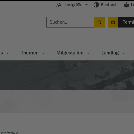
Textgröße
Kontrast
L
Term
es
Themen
Mitgestalten
Landtag
gssitzung