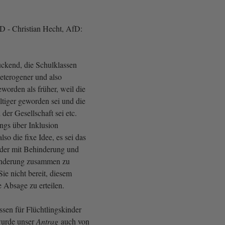
fD - Christian Hecht, AfD:
uckend, die Schulklassen
heterogener und also
worden als früher, weil die
ältiger geworden sei und die
 der Gesellschaft sei etc.
ngs über Inklusion
lso die fixe Idee, es sei das
inder mit Behinderung und
inderung zusammen zu
Sie nicht bereit, diesem
e Absage zu erteilen.
ssen für Flüchtlingskinder
wurde unser
Antrag
auch von