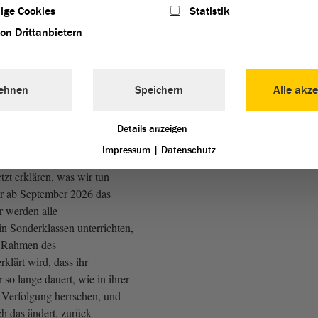
ige Cookies
Statistik
gar nicht länger mit Ihrer
von Drittanbietern
denn wir, die AfD, sind
 Augias-Stall auszumisten.
n, den Gordischen Knoten
ehnen
Speichern
Alle akze
 Bildungspolitik zu
Details anzeigen
)
Impressum
|
Datenschutz
etzt erklären, was wir tun
ir ab September 2026 das
r werden alle
in Sonderklassen unterrichten,
m Rahmen des
erklärt wird, dass ihr
 so lange dauert, wie in ihrer
Verfolgung herrschen, und
ich das ändert, zurück