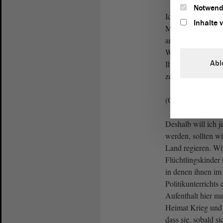
Notwend
Ich will mich aber 
Inhalte 
Misere aufhalten; 
angetreten, diesen
Wir sind gekomme
Abl
Ihrer ungebildeten
zerschlagen.
(Oh! bei der CDU
Deshalb will ich j
werden, sollten w
Land regieren. Wi
Flüchtlingskinder 
in denen ihnen i
Politikunterrichts 
Aufenthalt hier nur
Heimat Krieg und 
dass sie, sobald s