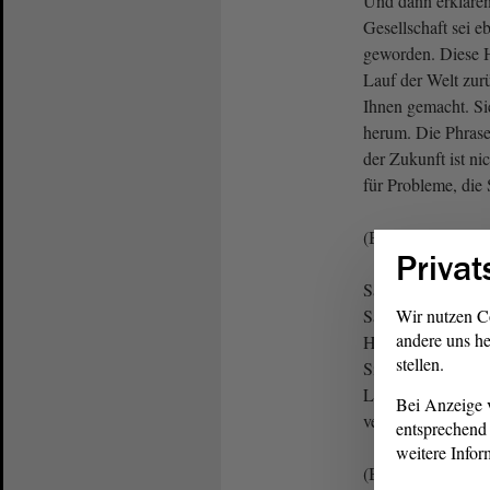
Und dann erklären
Gesellschaft sei e
geworden. Diese H
Lauf der Welt zurü
Ihnen gemacht. Si
herum. Die Phras
der Zukunft ist nic
für Probleme, die 
(Beifall bei der 
Privat
Sagen Sie also bit
Sachsen-Anhalt m
Wir nutzen C
andere uns he
Herausforderungen
stellen.
Sie: Unsere Bildun
Lösungen für Prob
Bei Anzeige v
verursacht haben.
entsprechend 
weitere Infor
(Beifall bei der 