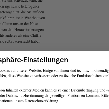
 Sie uns achselzuckend, die
ben irgendwie heterogener
eterogenität, die Sie auf den
ckführen, ist in Wahrheit von
e führen uns an der Nase
e von den Herausforderungen
hts anderes als eine Chiffre
Sie selbst verursacht haben.
AfD)
sphäre-Einstellungen
te nicht, Bildung im Land
üsse sich den
ookies auf unserer Website. Einige von ihnen sind technisch notwendi
lfen, diese Website zu verbessern oder zusätzliche Funktionalitäten zu
 der Zukunft stellen. Sagen
gspolitik bietet schlechte
leme, die wir selbst
on Inhalten externer Medien kann es zu einer Datenübertragung und -v
der Datenschutzbestimmung der jeweiligen Plattformen kommen. Bitte 
mationen unsere Datenschutzerklärung.
AfD)