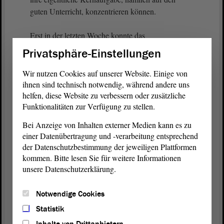
guten Unterricht, konzentrieren können.
Erst in der letzten Woche konnte das
Landesschulamt 200 Stellen für die neuen
Privatsphäre-Einstellungen
pädagogischen Unterrichtshilfen vorerst für
Sekundar-, Gemeinschafts- und Gesamtschulen
Wir nutzen Cookies auf unserer Website. Einige von
ausschreiben. Das ist in mehrfacher Hinsicht
ihnen sind technisch notwendig, während andere uns
helfen, diese Website zu verbessern oder zusätzliche
wahrlich eine personalpolitische Innovation. Ich
Funktionalitäten zur Verfügung zu stellen.
erhoffe mir dadurch Entlastung für die Lehrkräfte
bei Zusatzaufgaben, insbesondere im
Bei Anzeige von Inhalten externer Medien kann es zu
pädagogischen Bereich. Sie können direkt im
einer Datenübertragung und -verarbeitung entsprechend
Unterricht, z. B. als Doppelbesetzung im Co-
der Datenschutzbestimmung der jeweiligen Plattformen
Teaching, eingesetzt werden. Die neuen
kommen. Bitte lesen Sie für weitere Informationen
pädagogischen Unterrichtshilfen sind damit auch für
unsere Datenschutzerklärung.
den Lernprozess der Schülerinnen und Schüler eine
Bereicherung.
Notwendige Cookies
Statistik
Ich möchte unbedingt auch noch auf die neuen