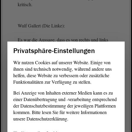
kritisch.
Wulf Gallert (Die Linke):
Es war die Aussage, dass es von rechts und links
zerredet wird. Daher wollte ich gern wissen, wohin
Privatsphäre-Einstellungen
Sie den Herrn Tullner stecken.
Wir nutzen Cookies auf unserer Website. Einige von
(Zuruf von der AfD: Bei uns nicht! Linke!)
ihnen sind technisch notwendig, während andere uns
helfen, diese Website zu verbessern oder zusätzliche
Funktionalitäten zur Verfügung zu stellen.
Präsident Dr. Gunnar Schellenberger:
Bei Anzeige von Inhalten externer Medien kann es zu
einer Datenübertragung und -verarbeitung entsprechend
Gut. Herr Pott, ich helfe Ihnen. Es gibt noch eine
der Datenschutzbestimmung der jeweiligen Plattformen
Intervention.
kommen. Bitte lesen Sie für weitere Informationen
unsere Datenschutzerklärung.
Konstantin Pott (FDP):