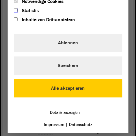
Notwendige Cookies
Statistik
Ich würde noch gern kurz darauf reagieren.
Inhalte von Drittanbietern
Präsident Dr. Gunnar Schellenberger:
Ablehnen
Ja, gern.
Speichern
Konstantin Pott (FDP):
Das ist total irrelevant. Denn Herr Tullner hat am
Alle akzeptieren
Anfang sehr deutlich gemacht, dass die erfolgreiche
Exzellenzinitiative aus Sachsen-Anhalt ein großer
Erfolg ist. Er hat das durchaus herausgestellt. Ich
Details anzeigen
habe trotzdem ein Störgefühl bei anderen Sachen.
In den Redebeiträgen von der AfD-
Fraktion
und
Impressum
|
Datenschutz
von Ihrer
Fraktion
war das in meinen Augen