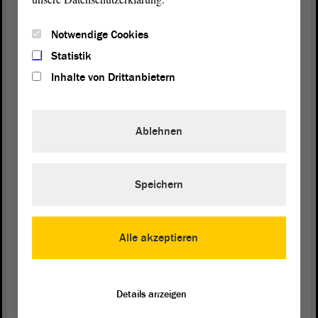
europaweit einheitlicher Studiengänge nach einem
aus dem angelsächsischen System abgeleiteten
Notwendige Cookies
Modell vor 15 Jahren hat der deutschen Universität
dann vollends den Garaus gemacht. Von der
Statistik
besonderen Verbindung aus akademischer Freiheit
Inhalte von Drittanbietern
und Gründlichkeit, die einst die deutsche
Universität ausgezeichnet hat sowie ihr
Markenzeichen und das Rezept ihres
Ablehnen
internationalen Erfolges war, ist mittlerweile nichts
mehr übrig. Bürokratie, starre Studienplankorsette,
Oberflächlichkeit, Verschulung und Vermassung,
Speichern
wohin man blickt.
Ihrer eigenen Tradition beraubt, ist die deutsche
Alle akzeptieren
Universität allen Moden und Marotten hilflos
ausgeliefert - ein Blatt im Wind. Von der
pseudodemokratischen Idee der Gruppenuniversität,
die gegen die gute alte Ordinarienuniversität ins
Details anzeigen
Feld geführt wurde, bis hin zu den Gender Studies,