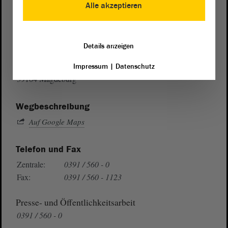
Alle akzeptieren
Postanschrift
Details anzeigen
von Sachsen-Anhalt
Landtag
Domplatz 6–9
Impressum
|
Datenschutz
39104 Magdeburg
Wegbeschreibung
Auf Google Maps
Telefon und Fax
Zentrale:
0391 / 560 - 0
Fax:
0391 / 560 - 1123
Presse- und Öffentlichkeitsarbeit
0391 / 560 - 0