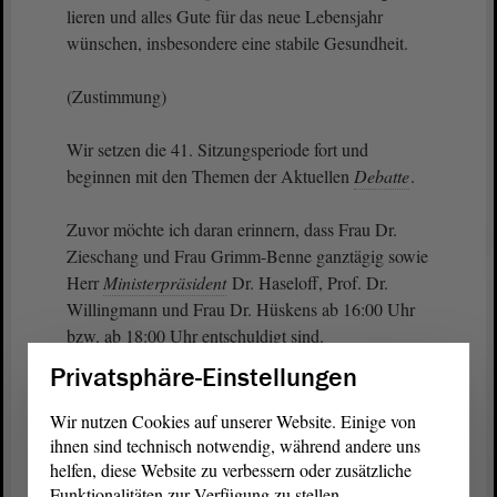
lieren und alles Gute für das neue Lebensjahr
wünschen, insbesondere eine stabile Gesundheit.
(Zustimmung)
Wir setzen die 41. Sitzungsperiode fort und
beginnen mit den Themen der Aktuellen
Debatte
.
Zuvor möchte ich daran erinnern, dass Frau Dr.
Zieschang und Frau Grimm-Benne ganztägig sowie
Herr
Ministerpräsident
Dr. Haseloff, Prof. Dr.
Willingmann und Frau Dr. Hüskens ab 16:00 Uhr
bzw. ab 18:00 Uhr entschuldigt sind.
Privatsphäre-Einstellungen
Wir nutzen Cookies auf unserer Website. Einige von
ihnen sind technisch notwendig, während andere uns
Zurück zur Landtagssitzung
helfen, diese Website zu verbessern oder zusätzliche
Funktionalitäten zur Verfügung zu stellen.