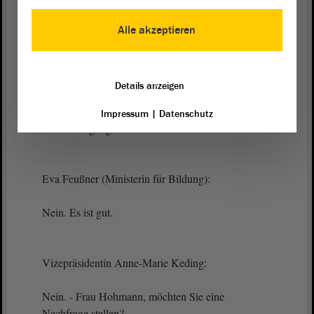
Dann ist es so. Ich war noch nicht fertig, aber es
Alle akzeptieren
reicht auch.
Details anzeigen
Vizepräsidentin Anne-Marie Keding:
Impressum
|
Datenschutz
Entschuldigung. Wollen Sie noch weiter ausführen?
Eva Feußner (Ministerin für Bildung):
Nein. Es ist gut.
Vizepräsidentin Anne-Marie Keding:
Nein. - Frau Hohmann, möchten Sie eine
Nachfrage stellen?