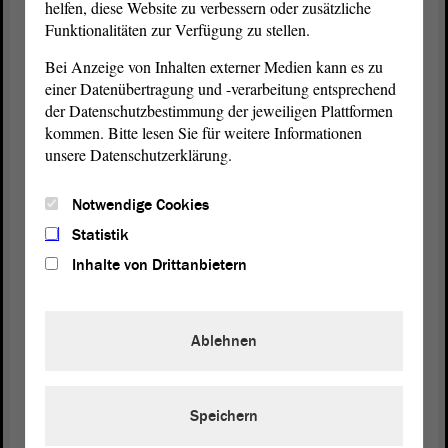
helfen, diese Website zu verbessern oder zusätzliche
Funktionalitäten zur Verfügung zu stellen.
Vielen Dank, Frau Ministerin. - Frau Hohmann,
Bei Anzeige von Inhalten externer Medien kann es zu
einer Datenübertragung und -verarbeitung entsprechend
Eva Feußner (Ministerin für Bildung):
der Datenschutzbestimmung der jeweiligen Plattformen
kommen. Bitte lesen Sie für weitere Informationen
Danke, für das Abbrechen. Ist das so üblich?
unsere Datenschutzerklärung.
Notwendige Cookies
Vizepräsidentin Anne-Marie Keding:
Statistik
Inhalte von Drittanbietern
wollen Sie eine weitere Frage stellen?
Ablehnen
Eva Feußner (Ministerin für Bildung):
Ist es so üblich, dass es abgebrochen wird?
Speichern
(Zuruf von
Ministerpräsident
Dr. Reiner Haseloff)